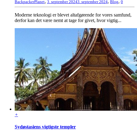
,
,
,
BackpackerPlanet
3. september 2024
3. september 2024
Blog
0
Moderne teknologi er blevet altafgørende for vores samfund,
derfor kan det være nemt at tage for givet, hvor vigtig...
+
Sydøstasiens vigtigste templer