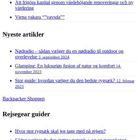
Att frigöra kapital genom värdehöjande renoveringar och ny
värdering
Viena vakara “”vavsda””
Nyeste artikler
Nødradio – sådan vælger du en nødradio til outdoor og
overlevelse
3. september 2024
Glamping: En luksuriøs fusion af natur og komfort
14.
november 2023
Stor guide: hvordan vælger du den bedste rygsæk?
12. februar
2023
Backpacker Shoppen
Rejsegear guider
Hvor stor rygsæk skal jeg tage med på rejsen?