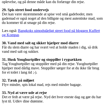
oplevelse, og på denne måde kan du forlænge din rejse.
29. Spis street food undervejs
Det kan være skræmmende at spise ved små gadeboder, men
gademad er også noget af den billigste og mest autentiske mad, som
du kommer til at smage på din rejse.
Læs også:
Bangkoks uimodståeligt street food på bloggen Kuffert
og Kompas
30. Vand med salt og sikker hjælper mod diarre
Får du slem diarre og har svært ved at holde maden i dig, så drik
vand med salt og sukker.
31. Husk Youghurtpiller og stoppiller i rygsækken
Tag Youghurtpiller og stoppiller med på din rejse. Yuoghurtpiller
hjælper mod dårlig mave. Stoppiller sørger for at du ikke får brug
for et toilet i lang tid ;-).
32. Tænk på miljøet
Flyv mindre, spis lokal mad, rejs med mindre bagage.
33. Nyd at være ude at rejse
Det er fedt at være på rejse. Nyd det hver eneste dag og gør du har
lyst til. Udlev dine drømme.