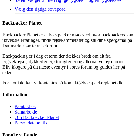
Sådan vælger du den rigtige rygsæk + og en rygsækstest
Vælg den rigtige sovepose
Backpacker Planet
Backpacker Planet er et backpacker mødested hvor backpackers kan
udveksle erfaringer, finde rejsekammerater og stil dine spørgsmål på
Danmarks største rejseforum.
Backpacking er i dag et term der dækker bredt om alt fra
rygsækrejser, dykkerferier, storbyferier og alternative rejseformer.
Bliv klogere på dit næste eventyr i vores forum og guides her på
siden.
For kontakt kan vi kontaktes på kontakt@backpackerplanet.dk.
Information
Kontakt os
Samarbejde
Om Backpacker Planet
Persondatapolitik
Populære Lande