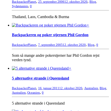
,
,
BackpackerPlanet
25. september 2006
12. oktober 2020
Blog
,
,
Sydøstasien
0
Thailand, Laos, Cambodia & Burma
+
Backpackeren og poker stjernen Phil Gordon
,
,
,
BackpackerPlanet
7. september 2005
12. oktober 2020
Blog
0
Som så mange andre pokerstjerner har Phil Gordon rejst
verden tynd.
+
5 alternative strande i Queensland
,
,
BackpackerPlanet
16. januar 2011
12. oktober 2020
Australien
,
Blog
,
,
Australien
,
Oceanien
0
5 alternative strande i Queensland