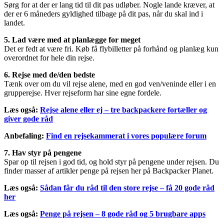
Sørg for at der er lang tid til dit pas udløber. Nogle lande kræver, at
der er 6 måneders gyldighed tilbage på dit pas, når du skal ind i
landet.
5. Lad være med at planlægge for meget
Det er fedt at være fri. Køb få flybilletter på forhånd og planlæg kun
overordnet for hele din rejse.
6. Rejse med de/den bedste
Tænk over om du vil rejse alene, med en god ven/veninde eller i en
grupperejse. Hver rejseform har sine egne fordele.
Læs også:
Rejse alene eller ej – tre backpackere fortæller og
giver gode råd
Anbefaling:
Find en rejsekammerat i vores populære forum
7. Hav styr på pengene
Spar op til rejsen i god tid, og hold styr på pengene under rejsen. Du
finder masser af artikler penge på rejsen her på Backpacker Planet.
Læs også:
Sådan får du råd til den store rejse – få 20 gode råd
her
Læs også:
Penge på rejsen – 8 gode råd og 5 brugbare apps