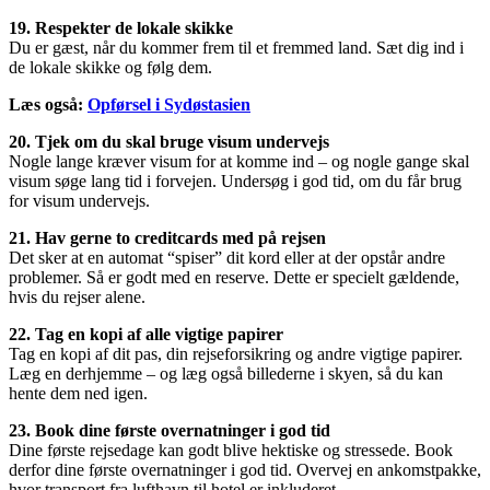
19. Respekter de lokale skikke
Du er gæst, når du kommer frem til et fremmed land. Sæt dig ind i
de lokale skikke og følg dem.
Læs også:
Opførsel i Sydøstasien
20. Tjek om du skal bruge visum undervejs
Nogle lange kræver visum for at komme ind – og nogle gange skal
visum søge lang tid i forvejen. Undersøg i god tid, om du får brug
for visum undervejs.
21. Hav gerne to creditcards med på rejsen
Det sker at en automat “spiser” dit kord eller at der opstår andre
problemer. Så er godt med en reserve. Dette er specielt gældende,
hvis du rejser alene.
22. Tag en kopi af alle vigtige papirer
Tag en kopi af dit pas, din rejseforsikring og andre vigtige papirer.
Læg en derhjemme – og læg også billederne i skyen, så du kan
hente dem ned igen.
23. Book dine første overnatninger i god tid
Dine første rejsedage kan godt blive hektiske og stressede. Book
derfor dine første overnatninger i god tid. Overvej en ankomstpakke,
hvor transport fra lufthavn til hotel er inkluderet.