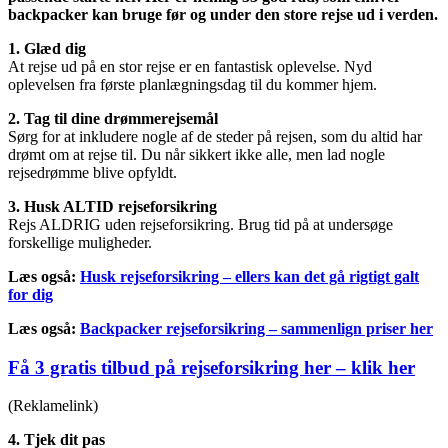
backpacker kan bruge før og under den store rejse ud i verden.
1. Glæd dig
At rejse ud på en stor rejse er en fantastisk oplevelse. Nyd
oplevelsen fra første planlægningsdag til du kommer hjem.
2. Tag til dine drømmerejsemål
Sørg for at inkludere nogle af de steder på rejsen, som du altid har
drømt om at rejse til. Du når sikkert ikke alle, men lad nogle
rejsedrømme blive opfyldt.
3. Husk ALTID rejseforsikring
Rejs ALDRIG uden rejseforsikring. Brug tid på at undersøge
forskellige muligheder.
Læs også:
Husk rejseforsikring – ellers kan det gå rigtigt galt
for dig
Læs også:
Backpacker rejseforsikring – sammenlign priser her
Få 3 gratis tilbud på rejseforsikring her – klik her
(Reklamelink)
4. Tjek dit pas