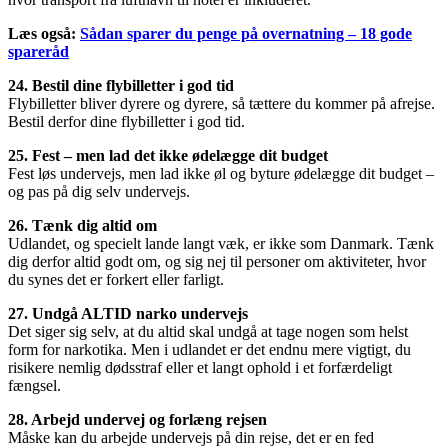
Læs også:
Sådan sparer du penge på overnatning – 18 gode
spareråd
24. Bestil dine flybilletter i god tid
Flybilletter bliver dyrere og dyrere, så tættere du kommer på afrejse.
Bestil derfor dine flybilletter i god tid.
25. Fest – men lad det ikke ødelægge dit budget
Fest løs undervejs, men lad ikke øl og byture ødelægge dit budget –
og pas på dig selv undervejs.
26. Tænk dig altid om
Udlandet, og specielt lande langt væk, er ikke som Danmark. Tænk
dig derfor altid godt om, og sig nej til personer om aktiviteter, hvor
du synes det er forkert eller farligt.
27. Undgå ALTID narko undervejs
Det siger sig selv, at du altid skal undgå at tage nogen som helst
form for narkotika. Men i udlandet er det endnu mere vigtigt, du
risikere nemlig dødsstraf eller et langt ophold i et forfærdeligt
fængsel.
28. Arbejd undervej og forlæng rejsen
Måske kan du arbejde undervejs på din rejse, det er en fed