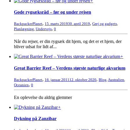
+
Gode rygsæksråd – før og under rejsen
,
,
BackpackerPlanet
15. marts 2019
30. april 2019
Grej og gadgets
,
,
Planlægning
,
Undervejs
0
Når du rejser, er din rygsæk dit hjem, og det er et hjem, der
bliver udsat for lidt af...
+
Great Barrier Reef – Verdens største naturlige akvarium
,
,
BackpackerPlanet
16. januar 2011
12. oktober 2020
Blog
,
Australien
,
,
Oceanien
0
En oplevelse du aldrig glemmer
+
Dykning på Zanzibar