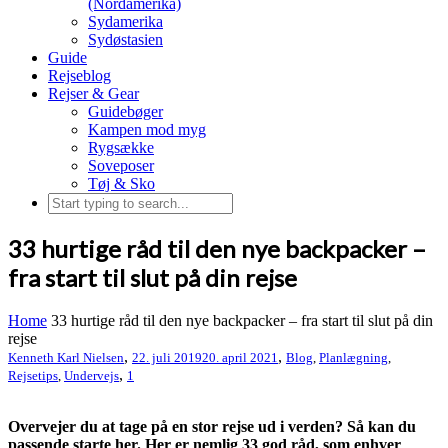
(Nordamerika)
Sydamerika
Sydøstasien
Guide
Rejseblog
Rejser & Gear
Guidebøger
Kampen mod myg
Rygsække
Soveposer
Tøj & Sko
33 hurtige råd til den nye backpacker –
fra start til slut på din rejse
Home
33 hurtige råd til den nye backpacker – fra start til slut på din
rejse
,
,
Kenneth Karl Nielsen
22. juli 2019
20. april 2021
Blog
,
Planlægning
,
,
Rejsetips
,
Undervejs
1
Overvejer du at tage på en stor rejse ud i verden? Så kan du
passende starte her. Her er nemlig 33 god råd, som enhver