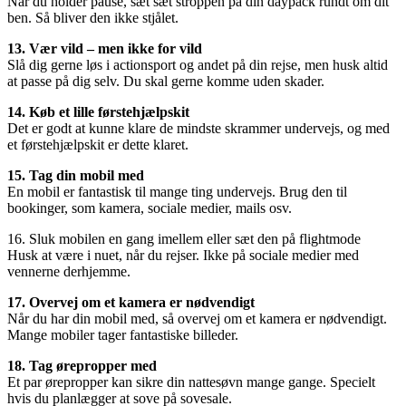
Når du holder pause, sæt sæt stroppen på din daypack rundt om dit
ben. Så bliver den ikke stjålet.
13. Vær vild – men ikke for vild
Slå dig gerne løs i actionsport og andet på din rejse, men husk altid
at passe på dig selv. Du skal gerne komme uden skader.
14. Køb et lille førstehjælpskit
Det er godt at kunne klare de mindste skrammer undervejs, og med
et førstehjælpskit er dette klaret.
15. Tag din mobil med
En mobil er fantastisk til mange ting undervejs. Brug den til
bookinger, som kamera, sociale medier, mails osv.
16. Sluk mobilen en gang imellem eller sæt den på flightmode
Husk at være i nuet, når du rejser. Ikke på sociale medier med
vennerne derhjemme.
17. Overvej om et kamera er nødvendigt
Når du har din mobil med, så overvej om et kamera er nødvendigt.
Mange mobiler tager fantastiske billeder.
18. Tag ørepropper med
Et par ørepropper kan sikre din nattesøvn mange gange. Specielt
hvis du planlægger at sove på sovesale.