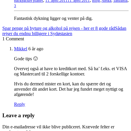
,
,
,
backpacker planet
11. april 2011
11. april 2011
Blog
,
Afrika
,
Tanzania
3
Fantastisk dykning ligger og venter på dig.
Spar penge på byture og alkohol på rejsen - her er 8 gode råd
Sådan
rejser du endnu billigere i Sydøstasien
1 Comment
Mikkel
6 år ago
Gode tips 🙂
Overvej også at have to kreditkort med. Så ha’ f.eks. et VISA
og Mastercard til 2 forskellige kontoer.
Hvis du dermed mister en kort, kan du spærre det og
anvender dit andet kort. Det har jeg fundet meget nyttigt og
afgørende!
Reply
Leave a reply
Din e-mailadresse vil ikke blive publiceret.
Krævede felter er