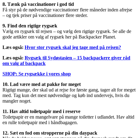
8. Tænk på vaccinationer i god tid
Få styr på de nødvendige vaccinationer flere måneder inden afrejse
– og tjek priser på vaccinationer flere steder.
9. Find den rigtige rygsæk
Vælg en rygsæk til rejsen – og vælg den rigtige rygsæk. Se alle de
gode artikler om valg af rygsæk her på Backpacker Planet.
Læs også:
Hvor stor rygsæk skal jeg tage med på rejsen?
Læs også:
Rygsæk til Sydøstasien – 15 backpackere giver råd
om valg af backpack
SHOP: Se rygsække i vores shop
10. Lad være med at pakke for meget
Rigtigt mange, der skal ud at rejse for første gang, tager alt for meget
med. Tag kun det mest nødvendige og køb ind undervejs, hvis du
mangler noget.
11. Hav altid toiletpapir med i reserve
Toiletpapir er en mangelvare på mange toiletter i udlandet. Hav altid
en rulle toiletpapir med i håndbagagen.
12. Sæt en fod om stropperne på din daypack