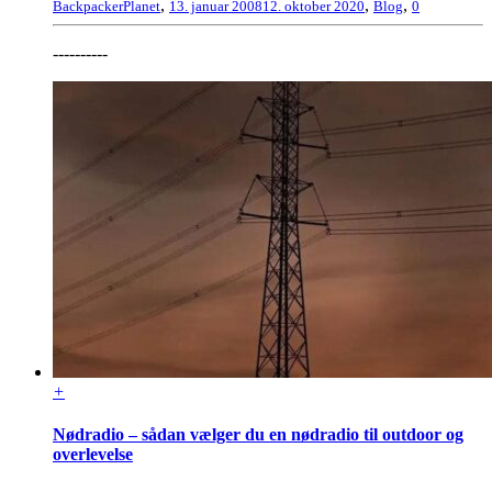
,
,
,
BackpackerPlanet
13. januar 2008
12. oktober 2020
Blog
0
----------
+
Nødradio – sådan vælger du en nødradio til outdoor og
overlevelse