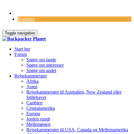
Log Ind
Registrer
Toggle navigation
Start her
Forum
Spørg om lande
Spørg om interesser
Spørg om andet
Rejsekammerater
Afrika
Asien
Rejsekammerater til Australien, New Zealand eller
Stillehavet
Caribien
Centralamerika
Europa
Jorden rundt
Mellemøsten
Rejsekammerater til USA, Canada og Mellemamerika