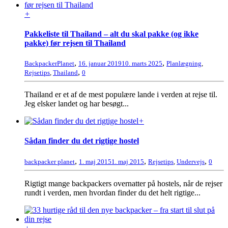
+
Pakkeliste til Thailand – alt du skal pakke (og ikke
pakke) før rejsen til Thailand
,
,
BackpackerPlanet
16. januar 2019
10. marts 2025
Planlægning
,
,
Rejsetips
,
Thailand
0
Thailand er et af de mest populære lande i verden at rejse til.
Jeg elsker landet og har besøgt...
+
Sådan finder du det rigtige hostel
,
,
,
backpacker planet
1. maj 2015
1. maj 2015
Rejsetips
,
Undervejs
0
Rigtigt mange backpackers overnatter på hostels, når de rejser
rundt i verden, men hvordan finder du det helt rigtige...