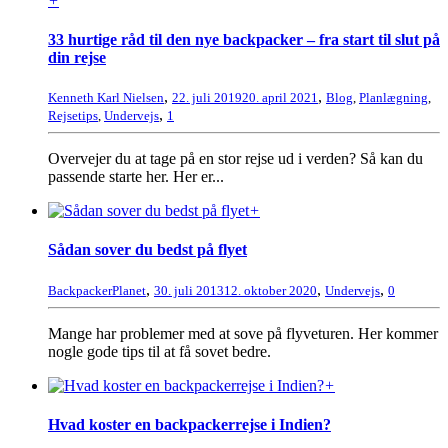
+
33 hurtige råd til den nye backpacker – fra start til slut på
din rejse
,
,
Kenneth Karl Nielsen
22. juli 2019
20. april 2021
Blog
,
Planlægning
,
,
Rejsetips
,
Undervejs
1
Overvejer du at tage på en stor rejse ud i verden? Så kan du
passende starte her. Her er...
+
Sådan sover du bedst på flyet
,
,
,
BackpackerPlanet
30. juli 2013
12. oktober 2020
Undervejs
0
Mange har problemer med at sove på flyveturen. Her kommer
nogle gode tips til at få sovet bedre.
+
Hvad koster en backpackerrejse i Indien?