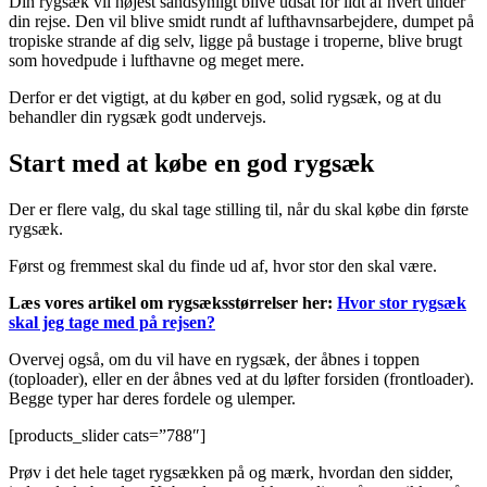
Din rygsæk vil højest sandsynligt blive udsat for lidt af hvert under
din rejse. Den vil blive smidt rundt af lufthavnsarbejdere, dumpet på
tropiske strande af dig selv, ligge på bustage i troperne, blive brugt
som hovedpude i lufthavne og meget mere.
Derfor er det vigtigt, at du køber en god, solid rygsæk, og at du
behandler din rygsæk godt undervejs.
Start med at købe en god rygsæk
Der er flere valg, du skal tage stilling til, når du skal købe din første
rygsæk.
Først og fremmest skal du finde ud af, hvor stor den skal være.
Læs vores artikel om rygsæksstørrelser her:
Hvor stor rygsæk
skal jeg tage med på rejsen?
Overvej også, om du vil have en rygsæk, der åbnes i toppen
(toploader), eller en der åbnes ved at du løfter forsiden (frontloader).
Begge typer har deres fordele og ulemper.
[products_slider cats=”788″]
Prøv i det hele taget rygsækken på og mærk, hvordan den sidder,