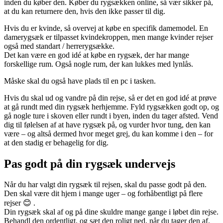
inden du køber den. Køber du rygsækken online, så vær sikker på,
at du kan returnere den, hvis den ikke passer til dig.
Hvis du er kvinde, så overvej at købe en specifik damemodel. En
damerygsæk er tilpasset kvindekroppen, men mange kvinder rejser
også med standart / herrerygsække.
Det kan være en god idé at købe en rygsæk, der har mange
forskellige rum. Også nogle rum, der kan lukkes med lynlås.
Måske skal du også have plads til en pc i tasken.
Hvis du skal ud og vandre på din rejse, så er det en god idé at prøve
at gå rundt med din rygsæk herhjemme. Fyld rygsækken godt op, og
gå nogle ture i skoven eller rundt i byen, inden du tager afsted. Vend
dig til følelsen af at have rygsæk på, og vurder hvor tung, den kan
være – og altså dermed hvor meget grej, du kan komme i den – for
at den stadig er behagelig for dig.
Pas godt på din rygsæk undervejs
Når du har valgt din rygsæk til rejsen, skal du passe godt på den.
Den skal være dit hjem i mange uger – og forhåbentligt på flere
rejser 😊 .
Din rygsæk skal af og på dine skuldre mange gange i løbet din rejse.
Behandl den ordentligt, og sæt den roligt ned, når du tager den af.