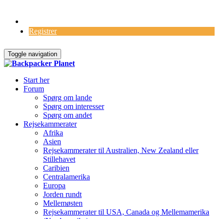
Log Ind
Registrer
Toggle navigation
Start her
Forum
Spørg om lande
Spørg om interesser
Spørg om andet
Rejsekammerater
Afrika
Asien
Rejsekammerater til Australien, New Zealand eller
Stillehavet
Caribien
Centralamerika
Europa
Jorden rundt
Mellemøsten
Rejsekammerater til USA, Canada og Mellemamerika