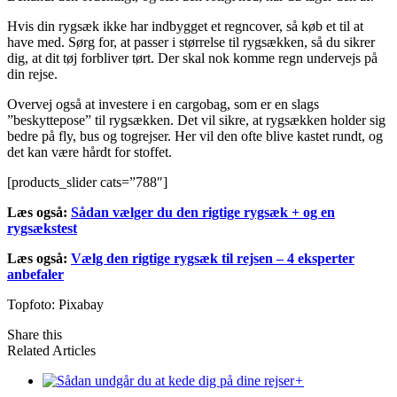
Hvis din rygsæk ikke har indbygget et regncover, så køb et til at
have med. Sørg for, at passer i størrelse til rygsækken, så du sikrer
dig, at dit tøj forbliver tørt. Der skal nok komme regn undervejs på
din rejse.
Overvej også at investere i en cargobag, som er en slags
”beskyttepose” til rygsækken. Det vil sikre, at rygsækken holder sig
bedre på fly, bus og togrejser. Her vil den ofte blive kastet rundt, og
det kan være hårdt for stoffet.
[products_slider cats=”788″]
Læs også:
Sådan vælger du den rigtige rygsæk + og en
rygsækstest
Læs også:
Vælg den rigtige rygsæk til rejsen – 4 eksperter
anbefaler
Topfoto: Pixabay
Share this
Related Articles
+