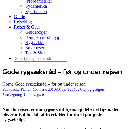
(Nordamerika)
Sydamerika
Sydøstasien
Guide
Rejseblog
Rejser & Gear
Guidebøger
Kampen mod myg
Rygsække
Soveposer
Tøj & Sko
Gode rygsæksråd – før og under rejsen
Home
Gode rygsæksråd – før og under rejsen
,
,
BackpackerPlanet
15. marts 2019
30. april 2019
Grej og gadgets
,
,
Planlægning
,
Undervejs
0
Når du rejser, er din rygsæk dit hjem, og det er et hjem, der
bliver udsat for lidt af hvert. Her får du et par gode
rygsækstips.