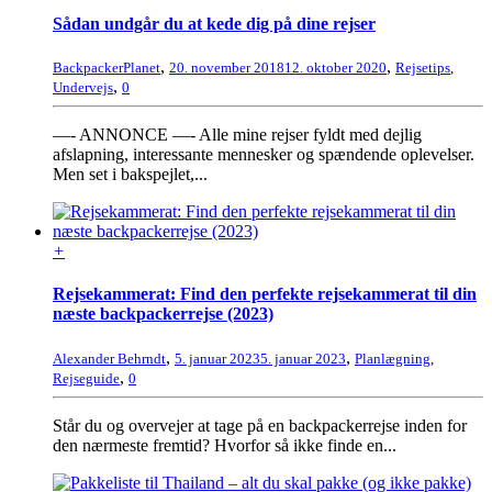
Sådan undgår du at kede dig på dine rejser
,
,
BackpackerPlanet
20. november 2018
12. oktober 2020
Rejsetips
,
,
Undervejs
0
—- ANNONCE —- Alle mine rejser fyldt med dejlig
afslapning, interessante mennesker og spændende oplevelser.
Men set i bakspejlet,...
+
Rejsekammerat: Find den perfekte rejsekammerat til din
næste backpackerrejse (2023)
,
,
Alexander Behrndt
5. januar 2023
5. januar 2023
Planlægning
,
,
Rejseguide
0
Står du og overvejer at tage på en backpackerrejse inden for
den nærmeste fremtid? Hvorfor så ikke finde en...