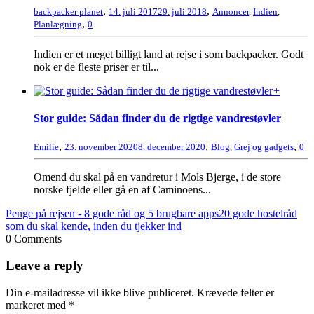
,
,
backpacker planet
14. juli 2017
29. juli 2018
Annoncer
,
Indien
,
,
Planlægning
0
Indien er et meget billigt land at rejse i som backpacker. Godt
nok er de fleste priser er til...
+
Stor guide: Sådan finder du de rigtige vandrestøvler
,
,
,
Emilie
23. november 2020
8. december 2020
Blog
,
Grej og gadgets
0
Omend du skal på en vandretur i Mols Bjerge, i de store
norske fjelde eller gå en af Caminoens...
Penge på rejsen - 8 gode råd og 5 brugbare apps
20 gode hostelråd
som du skal kende, inden du tjekker ind
0 Comments
Leave a reply
Din e-mailadresse vil ikke blive publiceret.
Krævede felter er
markeret med
*