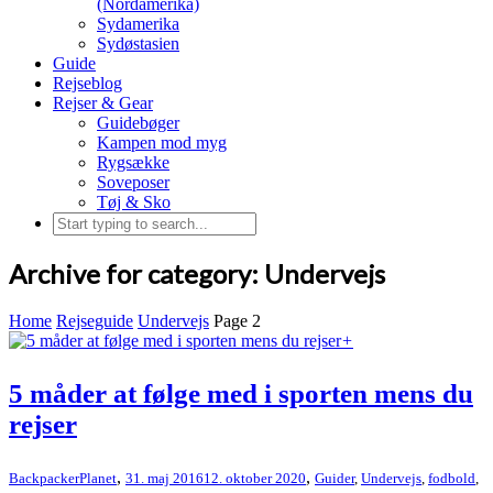
(Nordamerika)
Sydamerika
Sydøstasien
Guide
Rejseblog
Rejser & Gear
Guidebøger
Kampen mod myg
Rygsække
Soveposer
Tøj & Sko
Archive for category: Undervejs
Home
Rejseguide
Undervejs
Page 2
+
5 måder at følge med i sporten mens du
rejser
,
,
BackpackerPlanet
31. maj 2016
12. oktober 2020
Guider
,
Undervejs
,
fodbold
,