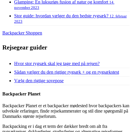
Glamping: En luksuriøs fusion af natur og komfort
14.
november 2023
Stor guide: hvordan vælger du den bedste rygsæk?
12. februar
2023
Backpacker Shoppen
Rejsegear guider
Hvor stor rygsæk skal jeg tage med på rejsen?
Sådan vælger du den rigtige rygsæk + og en rygsækstest
Vælg den rigtige sovepose
Backpacker Planet
Backpacker Planet er et backpacker mødested hvor backpackers kan
udveksle erfaringer, finde rejsekammerater og stil dine spørgsmål på
Danmarks største rejseforum.
Backpacking er i dag et term der dækker bredt om alt fra
rygsækrejser, dykkerferier, storbyferier og alternative rejseformer.