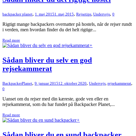
,
,
,
backpacker planet
1. maj 2015
1. maj 2015
Rejsetips
,
Undervejs
0
Rigtigt mange backpackers overnatter på hostels, når de rejser rundt
i verden, men hvordan finder du det helt rigtige...
Read more
+
Sådan bliver du selv en god
rejsekammerat
,
,
,
BackpackerPlanet
9. januar 2015
12. oktober 2020
Undervejs
,
rejsekammerat
0
Uanset om du rejser med din kæreste, gode ven eller en
rejsekammerat, som du har fundet på Backpacker Planet,...
Read more
+
Sådan bliver du en sund backpacker