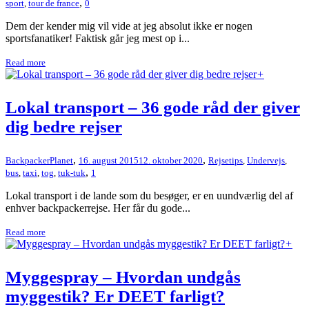
,
sport
,
tour de france
0
Dem der kender mig vil vide at jeg absolut ikke er nogen
sportsfanatiker! Faktisk går jeg mest op i...
Read more
+
Lokal transport – 36 gode råd der giver
dig bedre rejser
,
,
BackpackerPlanet
16. august 2015
12. oktober 2020
Rejsetips
,
Undervejs
,
,
bus
,
taxi
,
tog
,
tuk-tuk
1
Lokal transport i de lande som du besøger, er en uundværlig del af
enhver backpackerrejse. Her får du gode...
Read more
+
Myggespray – Hvordan undgås
myggestik? Er DEET farligt?