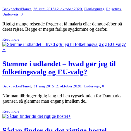
,
,
BackpackerPlanet
26. juni 2015
12. oktober 2020
Planlægning
,
Rejsetips
,
,
Undervejs
3
Rigtigt mange rejsende frygter at få malaria eller dengue-feber på
deres rejser. Begge er meget farlige sygdomme og derfor...
Read more
+
Stemme i udlandet – hvad gør jeg til
folketingsvalg og EU-valg?
,
,
,
BackpackerPlanet
31. maj 2015
12. oktober 2020
Undervejs
0
Når man tilbringer rigtig lang tid i en rygsæk uden for Danmarks
grænser, så glemmer man engang imellem de...
Read more
+
Sådan finder du det rigtige hostel