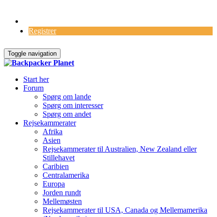
Log Ind
Registrer
Toggle navigation
Start her
Forum
Spørg om lande
Spørg om interesser
Spørg om andet
Rejsekammerater
Afrika
Asien
Rejsekammerater til Australien, New Zealand eller
Stillehavet
Caribien
Centralamerika
Europa
Jorden rundt
Mellemøsten
Rejsekammerater til USA, Canada og Mellemamerika