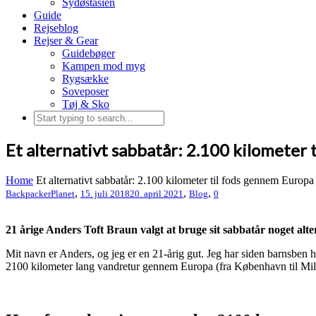
Sydøstasien
Guide
Rejseblog
Rejser & Gear
Guidebøger
Kampen mod myg
Rygsække
Soveposer
Tøj & Sko
Et alternativt sabbatår: 2.100 kilometer
Home
Et alternativt sabbatår: 2.100 kilometer til fods gennem Europa
,
,
,
BackpackerPlanet
15. juli 2018
20. april 2021
Blog
0
21 årige Anders Toft Braun valgt at bruge sit sabbatår noget alt
Mit navn er Anders, og jeg er en 21-årig gut. Jeg har siden barnsben ha
2100 kilometer lang vandretur gennem Europa (fra København til Mi