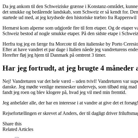
Da jeg ankom til den Schweiziske grænse i Konstanz-området, kunne je
det smukke og bedårende landskab, som Schweiz er så kendt for. Den s
startede ud med, at jeg krydsede den historiske træbro fra Rapperswil 
Hernæst kom alperne som udgjorde fire til fem etaper. Og de etaper va
Schweiz bestod af nogle smukke etaper. På den sidste etape i Schwe
Herfra tog jeg en færge fra Morcote til den italienske by Porto Ceres
Efter at have vandret et par dage i Italien nåede jeg vandreturens ende
Herefter fløj jeg hjem til Danmark på omtrent 3 timer.
Har jeg fortrudt, at jeg brugte 4 måneder 
Nej! Vandreturen var det hele værd – uden tvivl! Vandreturen var supe
danske. Jeg mødte venlige mennesker undervejs, som tilbød mig mad og
fandt jeg roen og blev klogere på, hvad jeg vil med min fremtid.
Jeg anbefaler alle, der har en interesse i at vandre at give det et forsøg
Rejsefortællingen er skrevet af Anders, der til dagligt driver friluft
Share this
Related Articles