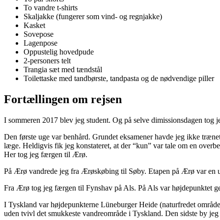
To vandre t-shirts
Skaljakke (fungerer som vind- og regnjakke)
Kasket
Sovepose
Lagenpose
Oppustelig hovedpude
2-personers telt
Trangia sæt med tændstål
Toilettaske med tandbørste, tandpasta og de nødvendige piller
Fortællingen om rejsen
I sommeren 2017 blev jeg student. Og på selve dimissionsdagen tog je
Den første uge var benhård. Grundet eksamener havde jeg ikke trænet mi
læge. Heldigvis fik jeg konstateret, at der “kun” var tale om en overb
Her tog jeg færgen til Ærø.
På Ærø vandrede jeg fra Ærøskøbing til Søby. Etapen på Ærø var en uf
Fra Ærø tog jeg færgen til Fynshav på Als. På Als var højdepunktet 
I Tyskland var højdepunkterne Lüneburger Heide (naturfredet områd
uden tvivl det smukkeste vandreområde i Tyskland. Den sidste by jeg 