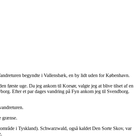
 Vandreturen begyndte i Vallensbæk, en by lidt uden for København.
 første uge. Da jeg ankom til Korsør, valgte jeg at blive tilset af en
 Nyborg. Efter et par dages vandring på Fyn ankom jeg til Svendborg.
vandreturen.
e grænse.
område i Tyskland). Schwarzwald, også kaldet Den Sorte Skov, var
z.