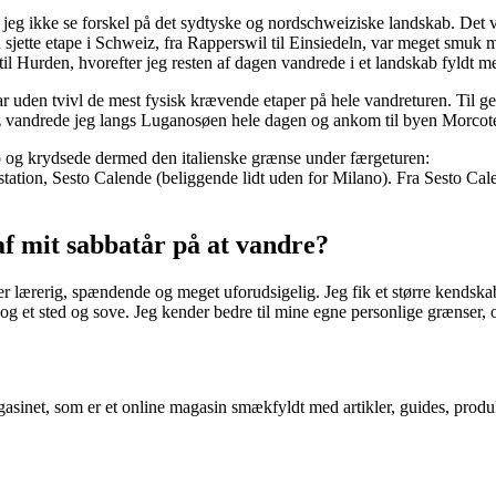
g ikke se forskel på det sydtyske og nordschweiziske landskab. Det var
jette etape i Schweiz, fra Rapperswil til Einsiedeln, var meget smuk m
til Hurden, hvorefter jeg resten af dagen vandrede i et landskab fyldt m
r uden tvivl de mest fysisk krævende etaper på hele vandreturen. Til g
iz vandrede jeg langs Luganosøen hele dagen og ankom til byen Morcot
io og krydsede dermed den italienske grænse under færgeturen:
station, Sesto Calende (beliggende lidt uden for Milano). Fra Sesto Cale
af mit sabbatår på at vandre?
r lærerig, spændende og meget uforudsigelig. Jeg fik et større kendskab
 et sted og sove. Jeg kender bedre til mine egne personlige grænser, o
!
smagasinet, som er et online magasin smækfyldt med artikler, guides, pro