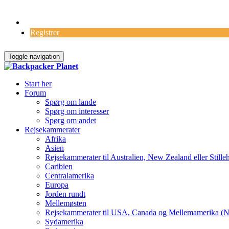
Log Ind
Registrer
Toggle navigation
Start her
Forum
Spørg om lande
Spørg om interesser
Spørg om andet
Rejsekammerater
Afrika
Asien
Rejsekammerater til Australien, New Zealand eller Stille
Caribien
Centralamerika
Europa
Jorden rundt
Mellemøsten
Rejsekammerater til USA, Canada og Mellemamerika (N
Sydamerika