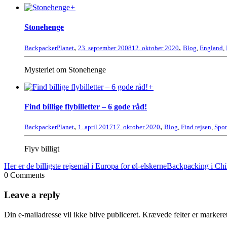
+
Stonehenge
,
,
BackpackerPlanet
23. september 2008
12. oktober 2020
Blog
,
England
,
Mysteriet om Stonehenge
+
Find billige flybilletter – 6 gode råd!
,
,
BackpackerPlanet
1. april 2017
17. oktober 2020
Blog
,
Find rejsen
,
Spon
Flyv billigt
Her er de billigste rejsemål i Europa for øl-elskerne
Backpacking i Chil
0 Comments
Leave a reply
Din e-mailadresse vil ikke blive publiceret.
Krævede felter er marker