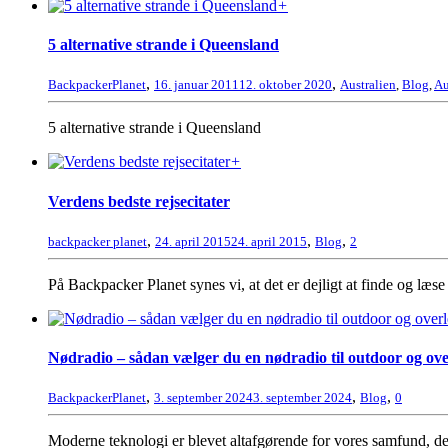
+
5 alternative strande i Queensland
,
,
BackpackerPlanet
16. januar 2011
12. oktober 2020
Australien
,
Blog
,
Au
5 alternative strande i Queensland
+
Verdens bedste rejsecitater
,
,
,
backpacker planet
24. april 2015
24. april 2015
Blog
2
På Backpacker Planet synes vi, at det er dejligt at finde og læse r
Nødradio – sådan vælger du en nødradio til outdoor og ove
,
,
,
BackpackerPlanet
3. september 2024
3. september 2024
Blog
0
Moderne teknologi er blevet altafgørende for vores samfund, derf