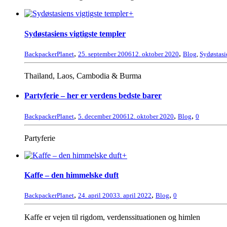
+
Sydøstasiens vigtigste templer
,
,
BackpackerPlanet
25. september 2006
12. oktober 2020
Blog
,
Sydøstasi
Thailand, Laos, Cambodia & Burma
Partyferie – her er verdens bedste barer
,
,
,
BackpackerPlanet
5. december 2006
12. oktober 2020
Blog
0
Partyferie
+
Kaffe – den himmelske duft
,
,
,
BackpackerPlanet
24. april 2003
3. april 2022
Blog
0
Kaffe er vejen til rigdom, verdenssituationen og himlen