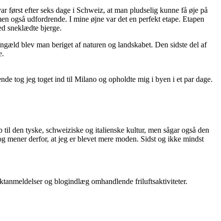
 først efter seks dage i Schweiz, at man pludselig kunne få øje på
en også udfordrende. I mine øjne var det en perfekt etape. Etapen
ed sneklædte bjerge.
engæld blev man beriget af naturen og landskabet. Den sidste del af
e.
nde tog jeg toget ind til Milano og opholdte mig i byen i et par dage.
 til den tyske, schweiziske og italienske kultur, men sågar også den
g mener derfor, at jeg er blevet mere moden. Sidst og ikke mindst
duktanmeldelser og blogindlæg omhandlende friluftsaktiviteter.