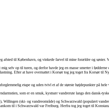
g afsted til København, og vinkede farvel til mine forældre og søster.
g selv op til turen, og derfor havde jeg en masse smerter i fødderne den
elastning. Efter at have overnattet i Korsør tog jeg toget fra Korsør til
orglemmelig etape og uden tvivl et af de største højdepunkter på hele 
gendarmstien, som er en smuk, kystnær vandrerute langs den dansk-tysk
e), Willingen (ski- og vandreområde) og Schwarzwald (populært vandre
ankom til i Schwarzwald var Freiburg. Herfra tog jeg toget til Konstan