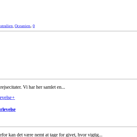
,
stralien
,
Oceanien
0
ejsecitater. Vi har her samlet en...
+
rlevelse
or kan det være nemt at tage for givet, hvor vigtig...