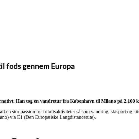
 til fods gennem Europa
ernativt. Han tog en vandretur fra København til Milano på 2.100 k
ft en stor passion for friluftsaktiviteter så som vandring, skisport og k
lano) via E1 (Den Europæiske Langdistancerute).