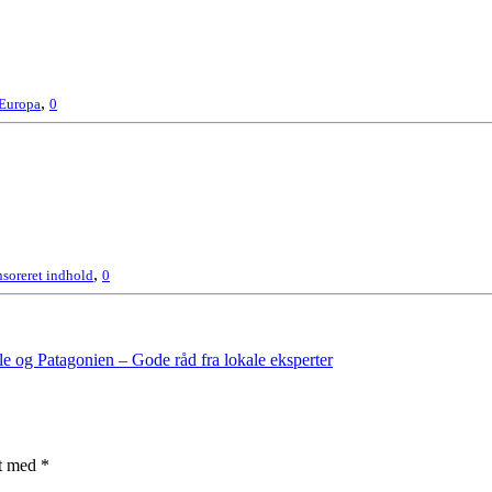
,
Europa
0
,
soreret indhold
0
e og Patagonien – Gode råd fra lokale eksperter
et med
*