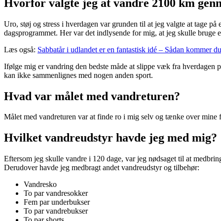
Hvorfor valgte jeg at vandre 2100 km ge
Uro, støj og stress i hverdagen var grunden til at jeg valgte at tage på 
dagsprogrammet. Her var det indlysende for mig, at jeg skulle bruge en d
Læs også:
Sabbatår i udlandet er en fantastisk idé – Sådan kommer du
Ifølge mig er vandring den bedste måde at slippe væk fra hverdagen på. 
kan ikke sammenlignes med nogen anden sport.
Hvad var målet med vandreturen?
Målet med vandreturen var at finde ro i mig selv og tænke over mine f
Hvilket vandreudstyr havde jeg med mig?
Eftersom jeg skulle vandre i 120 dage, var jeg nødsaget til at medbr
Derudover havde jeg medbragt andet vandreudstyr og tilbehør:
Vandresko
To par vandresokker
Fem par underbukser
To par vandrebukser
To par shorts