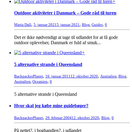
+
Outdoor aktiviteter i Danmark – Gode råd til turen
,
,
,
Maria Dall
5. januar 2021
5. januar 2021
Blog
,
Guider
0
Det er ikke nødvendigt at tage til udlandet for at få gode
outdoor oplevelser, Danmark er fuld af smuk...
+
5 alternative strande i Queensland
,
,
BackpackerPlanet
16. januar 2011
12. oktober 2020
Australien
,
Blog
,
,
Australien
,
Oceanien
0
5 alternative strande i Queensland
Hvor skal jeg købe mine guidebøger?
,
,
,
BackpackerPlanet
29. februar 2004
12. oktober 2020
Blog
0
På nettet?, i boghandlen?, i udlandet