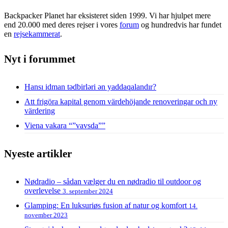
Backpacker Planet har eksisteret siden 1999. Vi har hjulpet mere
end 20.000 med deres rejser i vores
forum
og hundredvis har fundet
en
rejsekammerat
.
Nyt i forummet
Hansı idman tədbirləri ən yaddaqalandır?
Att frigöra kapital genom värdehöjande renoveringar och ny
värdering
Viena vakara “”vavsda””
Nyeste artikler
Nødradio – sådan vælger du en nødradio til outdoor og
overlevelse
3. september 2024
Glamping: En luksuriøs fusion af natur og komfort
14.
november 2023