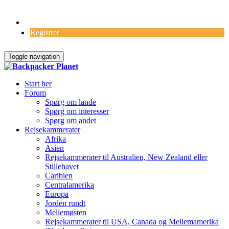
Log Ind
Registrer
Toggle navigation
Start her
Forum
Spørg om lande
Spørg om interesser
Spørg om andet
Rejsekammerater
Afrika
Asien
Rejsekammerater til Australien, New Zealand eller
Stillehavet
Caribien
Centralamerika
Europa
Jorden rundt
Mellemøsten
Rejsekammerater til USA, Canada og Mellemamerika