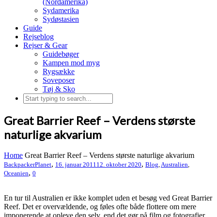
(Nordamerika)
Sydamerika
Sydøstasien
Guide
Rejseblog
Rejser & Gear
Guidebøger
Kampen mod myg
Rygsække
Soveposer
Tøj & Sko
Great Barrier Reef – Verdens største
naturlige akvarium
Home
Great Barrier Reef – Verdens største naturlige akvarium
,
,
BackpackerPlanet
16. januar 2011
12. oktober 2020
Blog
,
Australien
,
,
Oceanien
0
En tur til Australien er ikke komplet uden et besøg ved Great Barrier
Reef. Det er overvældende, og føles ofte både flottere om mere
imponerende at opleve den selv, end det gør på film og fotografier.