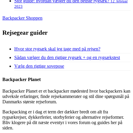
Stor guide: hvordan vælger du den bedste rygsæk?
12. februar
2023
Backpacker Shoppen
Rejsegear guider
Hvor stor rygsæk skal jeg tage med på rejsen?
Sådan vælger du den rigtige rygsæk + og en rygsækstest
Vælg den rigtige sovepose
Backpacker Planet
Backpacker Planet er et backpacker mødested hvor backpackers kan
udveksle erfaringer, finde rejsekammerater og stil dine spørgsmål på
Danmarks største rejseforum.
Backpacking er i dag et term der dækker bredt om alt fra
rygsækrejser, dykkerferier, storbyferier og alternative rejseformer.
Bliv klogere på dit næste eventyr i vores forum og guides her på
siden.