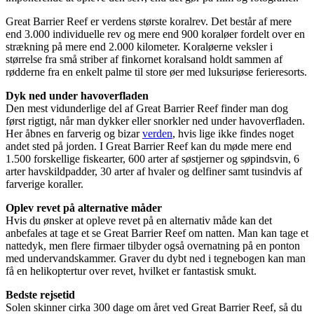
Great Barrier Reef er verdens største koralrev. Det består af mere
end 3.000 individuelle rev og mere end 900 koraløer fordelt over en
strækning på mere end 2.000 kilometer. Koraløerne veksler i
størrelse fra små striber af finkornet koralsand holdt sammen af
rødderne fra en enkelt palme til store øer med luksuriøse ferieresorts.
Dyk ned under havoverfladen
Den mest vidunderlige del af Great Barrier Reef finder man dog
først rigtigt, når man dykker eller snorkler ned under havoverfladen.
Her åbnes en farverig og bizar
verden
, hvis lige ikke findes noget
andet sted på jorden. I Great Barrier Reef kan du møde mere end
1.500 forskellige fiskearter, 600 arter af søstjerner og søpindsvin, 6
arter havskildpadder, 30 arter af hvaler og delfiner samt tusindvis af
farverige koraller.
Oplev revet på alternative måder
Hvis du ønsker at opleve revet på en alternativ måde kan det
anbefales at tage et se Great Barrier Reef om natten. Man kan tage et
nattedyk, men flere firmaer tilbyder også overnatning på en ponton
med undervandskammer. Graver du dybt ned i tegnebogen kan man
få en helikoptertur over revet, hvilket er fantastisk smukt.
Bedste rejsetid
Solen skinner cirka 300 dage om året ved Great Barrier Reef, så du