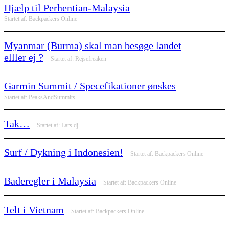
Hjælp til Perhentian-Malaysia
Startet af:
Backpackers Online
Myanmar (Burma) skal man besøge landet
elller ej ?
Startet af:
Rejsefreaken
Garmin Summit / Specefikationer ønskes
Startet af:
PeaksAndSummits
Tak…
Startet af:
Lars dj
Surf / Dykning i Indonesien!
Startet af:
Backpackers Online
Baderegler i Malaysia
Startet af:
Backpackers Online
Telt i Vietnam
Startet af:
Backpackers Online