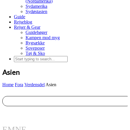
(Nordamerika)
Sydamerika
Sydøstasien
Guide
Rejseblog
Rejser & Gear
Guidebøger
Kampen mod myg
Rygsække
Soveposer
Tøj & Sko
Asien
Home
Fora
Verdensdel
Asien
EMNE