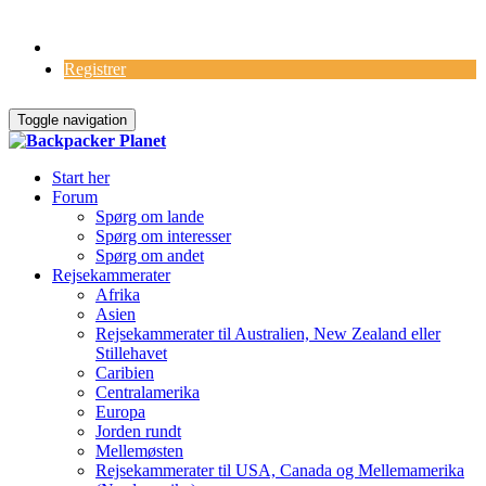
Log Ind
Registrer
Toggle navigation
Start her
Forum
Spørg om lande
Spørg om interesser
Spørg om andet
Rejsekammerater
Afrika
Asien
Rejsekammerater til Australien, New Zealand eller
Stillehavet
Caribien
Centralamerika
Europa
Jorden rundt
Mellemøsten
Rejsekammerater til USA, Canada og Mellemamerika