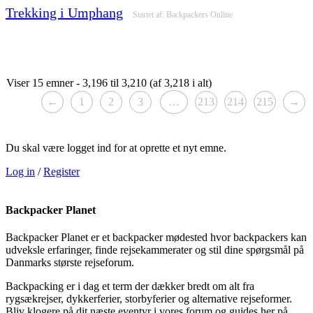
Trekking i Umphang
Startet af:
Backpackers Online
Viser 15 emner - 3,196 til 3,210 (af 3,218 i alt)
←
1
2
3
…
213
214
215
→
Du skal være logget ind for at oprette et nyt emne.
Log in
/
Register
Backpacker Planet
Backpacker Planet er et backpacker mødested hvor backpackers kan
udveksle erfaringer, finde rejsekammerater og stil dine spørgsmål på
Danmarks største rejseforum.
Backpacking er i dag et term der dækker bredt om alt fra
rygsækrejser, dykkerferier, storbyferier og alternative rejseformer.
Bliv klogere på dit næste eventyr i vores forum og guides her på