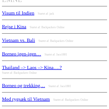
Visum til Indien
Startet af:
jack
Rejse i Kina
Startet af:
Backpackers Online
Vietnam vs. Bali
Startet af:
Backpackers Online
Borneo igen-igen…
Startet af:
Jaco1881
Thailand –> Laos –> Kina….?
Startet af:
Backpackers Online
Borneo og trekking…
Startet af:
Jaco1881
Med rygsæk til Vietnam
Startet af:
Backpackers Online