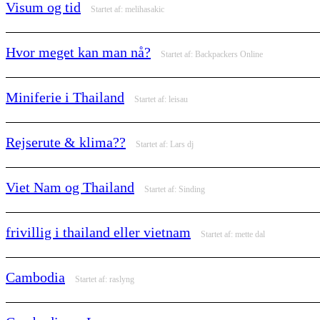
Visum og tid
Startet af:
melihasakic
Hvor meget kan man nå?
Startet af:
Backpackers Online
Miniferie i Thailand
Startet af:
leisau
Rejserute & klima??
Startet af:
Lars dj
Viet Nam og Thailand
Startet af:
Sinding
frivillig i thailand eller vietnam
Startet af:
mette dal
Cambodia
Startet af:
raslyng