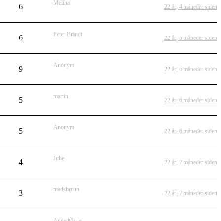
Meliha
6
22 år, 4 måneder siden
Peter Brandt
6
22 år, 5 måneder siden
Anonym
9
22 år, 6 måneder siden
martin
5
22 år, 6 måneder siden
Anonym
5
22 år, 6 måneder siden
Julie
4
22 år, 7 måneder siden
madsbruun
3
22 år, 7 måneder siden
Anne Marie