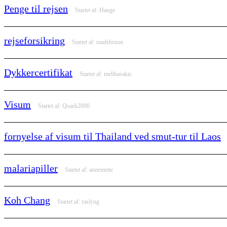
Penge til rejsen
Startet af:
Hauge
rejseforsikring
Startet af:
madsbruun
Dykkercertifikat
Startet af:
melihasakic
Visum
Startet af:
Quark2000
fornyelse af visum til Thailand ved smut-tur til Laos
malariapiller
Startet af:
annemette
Koh Chang
Startet af:
raslyng