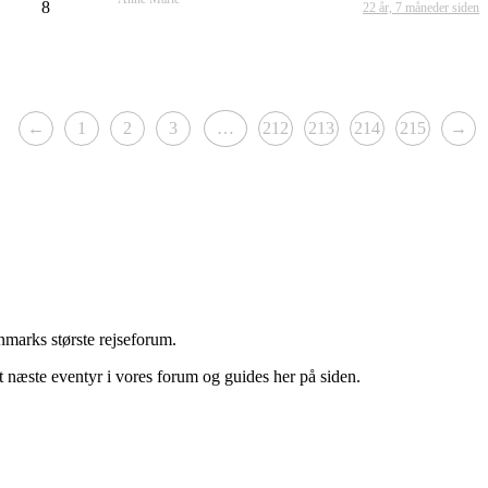
8
22 år, 7 måneder siden
←
1
2
3
…
212
213
214
215
→
marks største rejseforum.
it næste eventyr i vores forum og guides her på siden.