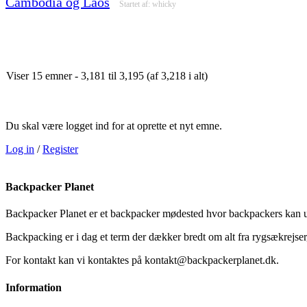
Cambodia og Laos
Startet af:
whicky
Viser 15 emner - 3,181 til 3,195 (af 3,218 i alt)
Du skal være logget ind for at oprette et nyt emne.
Log in
/
Register
Backpacker Planet
Backpacker Planet er et backpacker mødested hvor backpackers kan ud
Backpacking er i dag et term der dækker bredt om alt fra rygsækrejser, 
For kontakt kan vi kontaktes på kontakt@backpackerplanet.dk.
Information