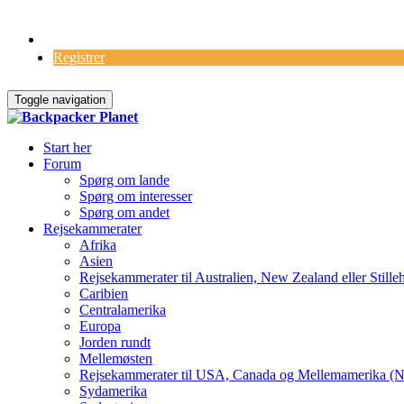
Log Ind
Registrer
Toggle navigation
Start her
Forum
Spørg om lande
Spørg om interesser
Spørg om andet
Rejsekammerater
Afrika
Asien
Rejsekammerater til Australien, New Zealand eller Stille
Caribien
Centralamerika
Europa
Jorden rundt
Mellemøsten
Rejsekammerater til USA, Canada og Mellemamerika (N
Sydamerika