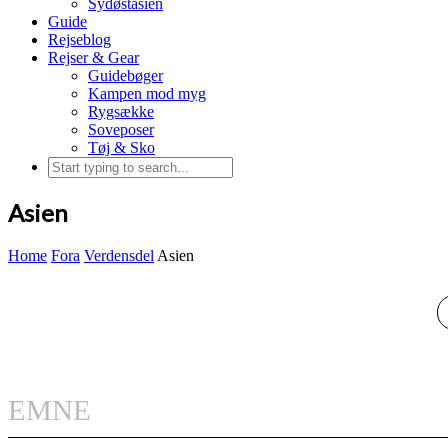
Sydøstasien
Guide
Rejseblog
Rejser & Gear
Guidebøger
Kampen mod myg
Rygsække
Soveposer
Tøj & Sko
Asien
Home
Fora
Verdensdel
Asien
EMNE