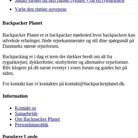
Sådan vælger du den rigtige rygsæk + og en rygsækstest
Vælg den rigtige sovepose
Backpacker Planet
Backpacker Planet er et backpacker mødested hvor backpackers kan
udveksle erfaringer, finde rejsekammerater og stil dine spørgsmål på
Danmarks største rejseforum.
Backpacking er i dag et term der dækker bredt om alt fra
rygsækrejser, dykkerferier, storbyferier og alternative rejseformer.
Bliv klogere på dit næste eventyr i vores forum og guides her på
siden.
For kontakt kan vi kontaktes på kontakt@backpackerplanet.dk.
Information
Kontakt os
Samarbejde
Om Backpacker Planet
Persondatapolitik
Populære Lande