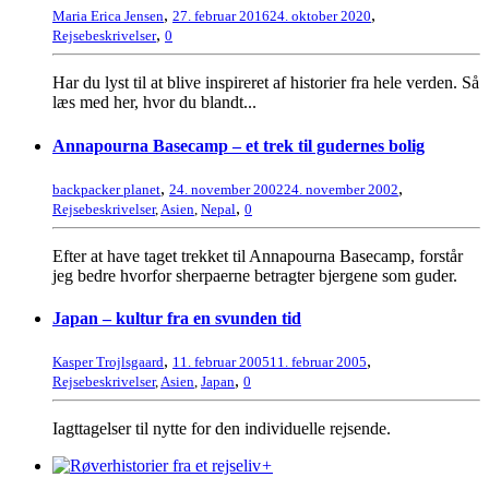
,
,
Maria Erica Jensen
27. februar 2016
24. oktober 2020
,
Rejsebeskrivelser
0
Har du lyst til at blive inspireret af historier fra hele verden. Så
læs med her, hvor du blandt...
Annapourna Basecamp – et trek til gudernes bolig
,
,
backpacker planet
24. november 2002
24. november 2002
,
Rejsebeskrivelser
,
Asien
,
Nepal
0
Efter at have taget trekket til Annapourna Basecamp, forstår
jeg bedre hvorfor sherpaerne betragter bjergene som guder.
Japan – kultur fra en svunden tid
,
,
Kasper Trojlsgaard
11. februar 2005
11. februar 2005
,
Rejsebeskrivelser
,
Asien
,
Japan
0
Iagttagelser til nytte for den individuelle rejsende.
+