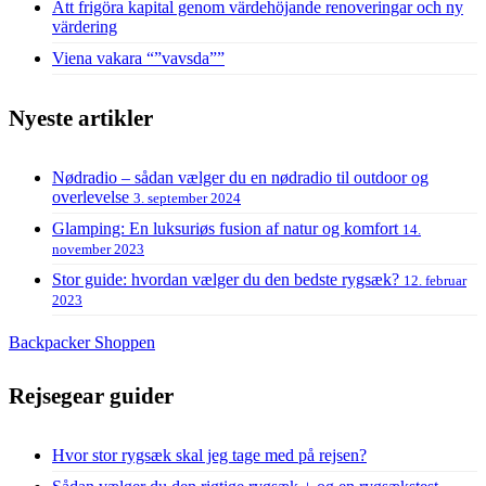
Att frigöra kapital genom värdehöjande renoveringar och ny
värdering
Viena vakara “”vavsda””
Nyeste artikler
Nødradio – sådan vælger du en nødradio til outdoor og
overlevelse
3. september 2024
Glamping: En luksuriøs fusion af natur og komfort
14.
november 2023
Stor guide: hvordan vælger du den bedste rygsæk?
12. februar
2023
Backpacker Shoppen
Rejsegear guider
Hvor stor rygsæk skal jeg tage med på rejsen?