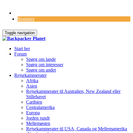
Log Ind
Registrer
Toggle navigation
Start her
Forum
Spørg om lande
Spørg om interesser
Spørg om andet
Rejsekammerater
Afrika
Asien
Rejsekammerater til Australien, New Zealand eller
Stillehavet
Caribien
Centralamerika
Europa
Jorden rundt
Mellemøsten
Rejsekammerater til USA, Canada og Mellemamerika