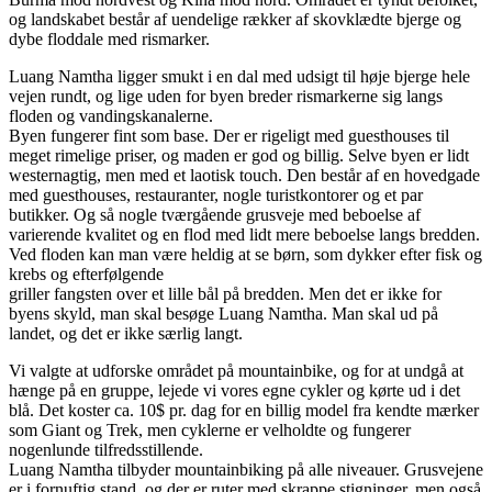
og landskabet består af uendelige rækker af skovklædte bjerge og
dybe floddale med rismarker.
Luang Namtha ligger smukt i en dal med udsigt til høje bjerge hele
vejen rundt, og lige uden for byen breder rismarkerne sig langs
floden og vandingskanalerne.
Byen fungerer fint som base. Der er rigeligt med guesthouses til
meget rimelige priser, og maden er god og billig. Selve byen er lidt
westernagtig, men med et laotisk touch. Den består af en hovedgade
med guesthouses, restauranter, nogle turistkontorer og et par
butikker. Og så nogle tværgående grusveje med beboelse af
varierende kvalitet og en flod med lidt mere beboelse langs bredden.
Ved floden kan man være heldig at se børn, som dykker efter fisk og
krebs og efterfølgende
griller fangsten over et lille bål på bredden. Men det er ikke for
byens skyld, man skal besøge Luang Namtha. Man skal ud på
landet, og det er ikke særlig langt.
Vi valgte at udforske området på mountainbike, og for at undgå at
hænge på en gruppe, lejede vi vores egne cykler og kørte ud i det
blå. Det koster ca. 10$ pr. dag for en billig model fra kendte mærker
som Giant og Trek, men cyklerne er velholdte og fungerer
nogenlunde tilfredsstillende.
Luang Namtha tilbyder mountainbiking på alle niveauer. Grusvejene
er i fornuftig stand, og der er ruter med skrappe stigninger, men også