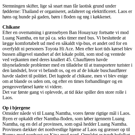
Stemningen skifter, lige så snart man får laotisk grund under
fødderne: Thailand er organiseret, asfalteret og elektrificeret. Laos er
høns og hunde på gaden, børn i floden og røg i køkkenet.
Chikane
Efter en overnatning i grænsebyen Ban Houayxay fortsatte vi mod
Luang Namtha, en tur på ca. seks timer med bus. Vi besluttede at
lægge komfortabelt ud med en såkaldt vip-bus, et andet ord for en
overfyldt ni personers Toyota Hi Ace. Men efter kort tids kørsel blev
bussen alligevel standset af det lokale politi, som stod og ventede
ved vejkanten med deres knallert 45. Chaufføren havde
tilsyneladende problemer med en tilladelse til at transportere turister i
den landsdel, hvor vi befandt os, og en af de lokale buschauffører
havde sladret til politiet. Det lugtede af chikane, men vi blev enige
om at blande os uden om, og efter en times forhandlinger og en
pengeoverførsel kørte vi videre.
Det var første gang vi oplevede, at tid ikke spiller den store rolle i
Laos.
Op i bjergene
Omsider nåede vi til Luang Namtha, vores første rigtige mål i Laos.
Byen er opkaldt efter Namtha-floden, som løber igennem Luang
Namtha, og en del af provinsen, som også hedder Luang Namtha.
Provinsen dækker det nordvestlige hjørne af Laos og grænser op til
Burma mod nordvest og Kina mod nord. Området er tyndt befolket,