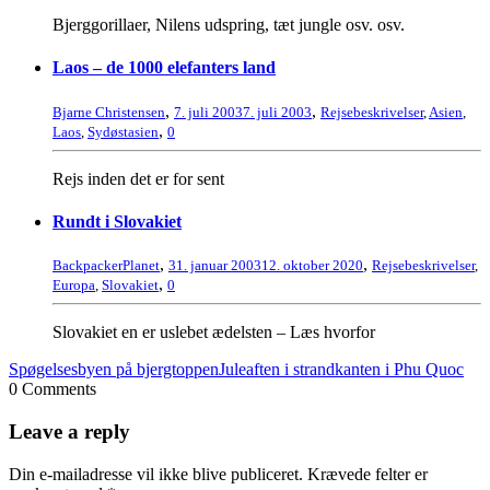
Bjerggorillaer, Nilens udspring, tæt jungle osv. osv.
Laos – de 1000 elefanters land
,
,
Bjarne Christensen
7. juli 2003
7. juli 2003
Rejsebeskrivelser
,
Asien
,
,
Laos
,
Sydøstasien
0
Rejs inden det er for sent
Rundt i Slovakiet
,
,
BackpackerPlanet
31. januar 2003
12. oktober 2020
Rejsebeskrivelser
,
,
Europa
,
Slovakiet
0
Slovakiet en er uslebet ædelsten – Læs hvorfor
Spøgelsesbyen på bjergtoppen
Juleaften i strandkanten i Phu Quoc
0 Comments
Leave a reply
Din e-mailadresse vil ikke blive publiceret.
Krævede felter er