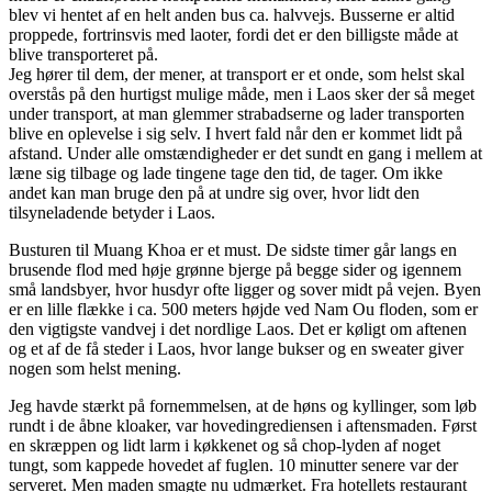
blev vi hentet af en helt anden bus ca. halvvejs. Busserne er altid
proppede, fortrinsvis med laoter, fordi det er den billigste måde at
blive transporteret på.
Jeg hører til dem, der mener, at transport er et onde, som helst skal
overstås på den hurtigst mulige måde, men i Laos sker der så meget
under transport, at man glemmer strabadserne og lader transporten
blive en oplevelse i sig selv. I hvert fald når den er kommet lidt på
afstand. Under alle omstændigheder er det sundt en gang i mellem at
læne sig tilbage og lade tingene tage den tid, de tager. Om ikke
andet kan man bruge den på at undre sig over, hvor lidt den
tilsyneladende betyder i Laos.
Busturen til Muang Khoa er et must. De sidste timer går langs en
brusende flod med høje grønne bjerge på begge sider og igennem
små landsbyer, hvor husdyr ofte ligger og sover midt på vejen. Byen
er en lille flække i ca. 500 meters højde ved Nam Ou floden, som er
den vigtigste vandvej i det nordlige Laos. Det er køligt om aftenen
og et af de få steder i Laos, hvor lange bukser og en sweater giver
nogen som helst mening.
Jeg havde stærkt på fornemmelsen, at de høns og kyllinger, som løb
rundt i de åbne kloaker, var hovedingrediensen i aftensmaden. Først
en skræppen og lidt larm i køkkenet og så chop-lyden af noget
tungt, som kappede hovedet af fuglen. 10 minutter senere var der
serveret. Men maden smagte nu udmærket. Fra hotellets restaurant