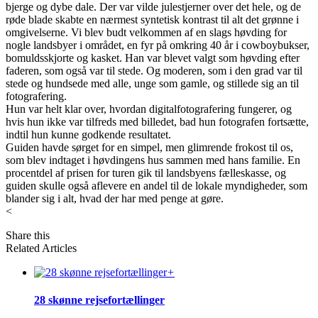
bjerge og dybe dale. Der var vilde julestjerner over det hele, og de
røde blade skabte en nærmest syntetisk kontrast til alt det grønne i
omgivelserne. Vi blev budt velkommen af en slags høvding for
nogle landsbyer i området, en fyr på omkring 40 år i cowboybukser,
bomuldsskjorte og kasket. Han var blevet valgt som høvding efter
faderen, som også var til stede. Og moderen, som i den grad var til
stede og hundsede med alle, unge som gamle, og stillede sig an til
fotografering.
Hun var helt klar over, hvordan digitalfotografering fungerer, og
hvis hun ikke var tilfreds med billedet, bad hun fotografen fortsætte,
indtil hun kunne godkende resultatet.
Guiden havde sørget for en simpel, men glimrende frokost til os,
som blev indtaget i høvdingens hus sammen med hans familie. En
procentdel af prisen for turen gik til landsbyens fælleskasse, og
guiden skulle også aflevere en andel til de lokale myndigheder, som
blander sig i alt, hvad der har med penge at gøre.
<
Share this
Related Articles
+
28 skønne rejsefortællinger