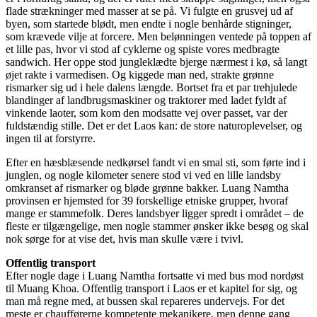
flade strækninger med masser at se på. Vi fulgte en grusvej ud af
byen, som startede blødt, men endte i nogle benhårde stigninger,
som krævede vilje at forcere. Men belønningen ventede på toppen af
et lille pas, hvor vi stod af cyklerne og spiste vores medbragte
sandwich. Her oppe stod jungleklædte bjerge nærmest i kø, så langt
øjet rakte i varmedisen. Og kiggede man ned, strakte grønne
rismarker sig ud i hele dalens længde. Bortset fra et par trehjulede
blandinger af landbrugsmaskiner og traktorer med ladet fyldt af
vinkende laoter, som kom den modsatte vej over passet, var der
fuldstændig stille. Det er det Laos kan: de store naturoplevelser, og
ingen til at forstyrre.
Efter en hæsblæsende nedkørsel fandt vi en smal sti, som førte ind i
junglen, og nogle kilometer senere stod vi ved en lille landsby
omkranset af rismarker og bløde grønne bakker. Luang Namtha
provinsen er hjemsted for 39 forskellige etniske grupper, hvoraf
mange er stammefolk. Deres landsbyer ligger spredt i området – de
fleste er tilgængelige, men nogle stammer ønsker ikke besøg og skal
nok sørge for at vise det, hvis man skulle være i tvivl.
Offentlig transport
Efter nogle dage i Luang Namtha fortsatte vi med bus mod nordøst
til Muang Khoa. Offentlig transport i Laos er et kapitel for sig, og
man må regne med, at bussen skal repareres undervejs. For det
meste er chaufførerne kompetente mekanikere, men denne gang