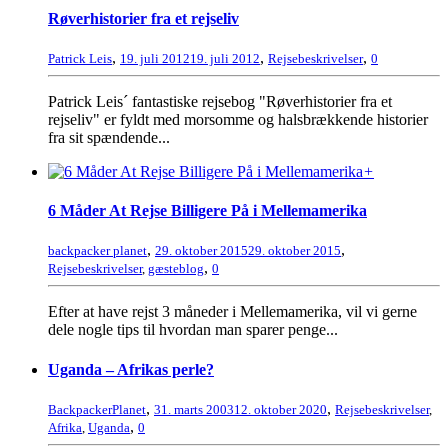
Røverhistorier fra et rejseliv
,
,
,
Patrick Leis
19. juli 2012
19. juli 2012
Rejsebeskrivelser
0
Patrick Leis´ fantastiske rejsebog "Røverhistorier fra et
rejseliv" er fyldt med morsomme og halsbrækkende historier
fra sit spændende...
+
6 Måder At Rejse Billigere På i Mellemamerika
,
,
backpacker planet
29. oktober 2015
29. oktober 2015
,
Rejsebeskrivelser
,
gæsteblog
0
Efter at have rejst 3 måneder i Mellemamerika, vil vi gerne
dele nogle tips til hvordan man sparer penge...
Uganda – Afrikas perle?
,
,
BackpackerPlanet
31. marts 2003
12. oktober 2020
Rejsebeskrivelser
,
,
Afrika
,
Uganda
0