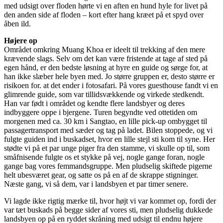
med udsigt over floden hørte vi en aften en hund hyle for livet på
den anden side af floden – kort efter hang kræet på et spyd over
åben ild.
Højere op
Området omkring Muang Khoa er ideelt til trekking af den mere
krævende slags. Selv om det kan være fristende at tage af sted på
egen hånd, er den bedste løsning at hyre en guide og sørge for, at
han ikke slæber hele byen med. Jo større gruppen er, desto større er
risikoen for. at det ender i fotosafari. På vores guesthouse fandt vi en
glimrende guide, som var tillidsvækkende og virkede stedkendt.
Han var født i området og kendte flere landsbyer og deres
indbyggere oppe i bjergene. Turen begyndte ved ottetiden om
morgenen med ca. 30 km i Sangtao, en lille pick-up ombygget til
passagertransport med sæder og tag på ladet. Bilen stoppede, og vi
fulgte guiden ind i buskadset, hvor en lille stejl sti kom til syne. Her
stødte vi på et par unge piger fra den stamme, vi skulle op til, som
småfnisende fulgte os et stykke på vej, nogle gange foran, nogle
gange bag vores femmandsgruppe. Men pludselig skiftede pigerne
helt ubesværet gear, og satte os på en af de skrappe stigninger.
Næste gang, vi så dem, var i landsbyen et par timer senere.
Vi lagde ikke rigtig mærke til, hvor højt vi var kommet op, fordi der
var tæt buskads på begge sider af vores sti, men pludselig dukkede
landsbyen op på en ryddet skråning med udsigt til endnu højere