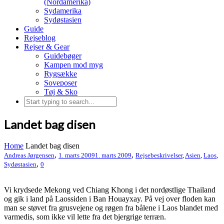
(Nordamerika)
Sydamerika
Sydøstasien
Guide
Rejseblog
Rejser & Gear
Guidebøger
Kampen mod myg
Rygsække
Soveposer
Tøj & Sko
Landet bag disen
Home
Landet bag disen
,
,
Andreas Jørgensen
1. marts 2009
1. marts 2009
Rejsebeskrivelser
,
Asien
,
Laos
,
,
Sydøstasien
0
Vi krydsede Mekong ved Chiang Khong i det nordøstlige Thailand
og gik i land på Laossiden i Ban Houayxay. På vej over floden kan
man se støvet fra grusvejene og røgen fra bålene i Laos blandet med
varmedis, som ikke vil lette fra det bjergrige terræn.