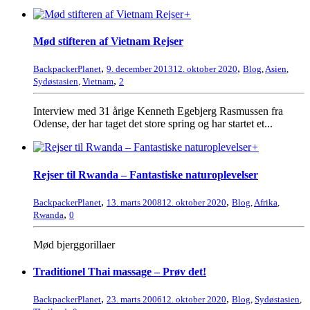
+
Mød stifteren af Vietnam Rejser
,
,
BackpackerPlanet
9. december 2013
12. oktober 2020
Blog
,
Asien
,
,
Sydøstasien
,
Vietnam
2
Interview med 31 årige Kenneth Egebjerg Rasmussen fra
Odense, der har taget det store spring og har startet et...
+
Rejser til Rwanda – Fantastiske naturoplevelser
,
,
BackpackerPlanet
13. marts 2008
12. oktober 2020
Blog
,
Afrika
,
,
Rwanda
0
Mød bjerggorillaer
Traditionel Thai massage – Prøv det!
,
,
BackpackerPlanet
23. marts 2006
12. oktober 2020
Blog
,
Sydøstasien
,