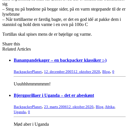
sig
– Steg nu på brødene på begge sider, på en varm stegepande til de er
lysebrune
– Når tortillaerne er færdig bagte, er det en god idé at pakke dem i
stanniol og hold dem varme i en ovn på 100o C
Tortillas skal spises mens de er bøjelige og varme.
Share this
Related Articles
Bananpandekager – en backpacker klassiker :-)
,
,
,
BackpackerPlanet
12. december 2005
12. oktober 2020
Blog
0
Uuuhhhmmmmmm!
Bjerggorillaer i Uganda – det er abeskønt
,
,
BackpackerPlanet
23. marts 2006
12. oktober 2020
Blog
,
Afrika
,
,
Uganda
0
Mød aber i Uganda