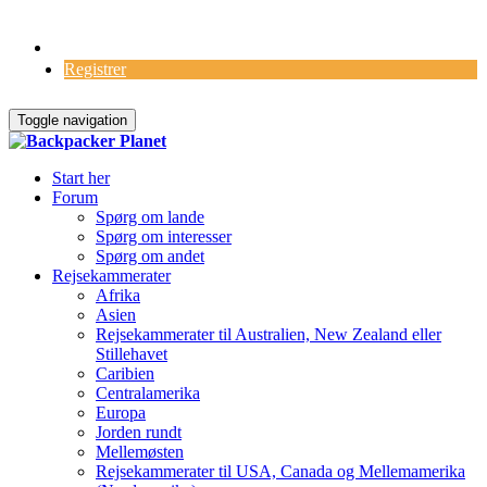
Log Ind
Registrer
Toggle navigation
Start her
Forum
Spørg om lande
Spørg om interesser
Spørg om andet
Rejsekammerater
Afrika
Asien
Rejsekammerater til Australien, New Zealand eller
Stillehavet
Caribien
Centralamerika
Europa
Jorden rundt
Mellemøsten
Rejsekammerater til USA, Canada og Mellemamerika