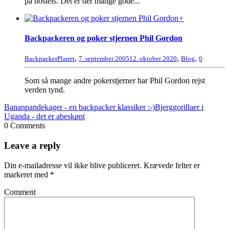
på hostels. Det er der mange gode...
+
Backpackeren og poker stjernen Phil Gordon
,
,
,
BackpackerPlanet
7. september 2005
12. oktober 2020
Blog
0
Som så mange andre pokerstjerner har Phil Gordon rejst
verden tynd.
Bananpandekager - en backpacker klassiker :-)
Bjerggorillaer i
Uganda - det er abeskønt
0 Comments
Leave a reply
Din e-mailadresse vil ikke blive publiceret.
Krævede felter er
markeret med
*
Comment