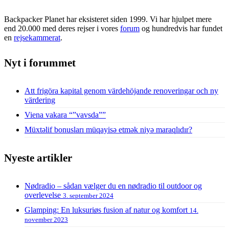
Backpacker Planet har eksisteret siden 1999. Vi har hjulpet mere
end 20.000 med deres rejser i vores
forum
og hundredvis har fundet
en
rejsekammerat
.
Nyt i forummet
Att frigöra kapital genom värdehöjande renoveringar och ny
värdering
Viena vakara “”vavsda””
Müxtəlif bonusları müqayisə etmək niyə maraqlıdır?
Nyeste artikler
Nødradio – sådan vælger du en nødradio til outdoor og
overlevelse
3. september 2024
Glamping: En luksuriøs fusion af natur og komfort
14.
november 2023