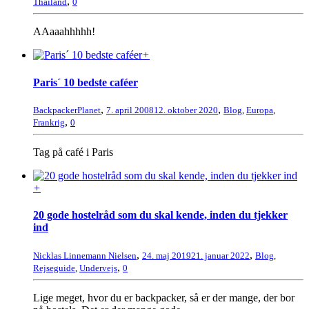
,
Thailand
0
AAaaahhhhh!
+
Paris´ 10 bedste caféer
,
,
BackpackerPlanet
7. april 2008
12. oktober 2020
Blog
,
Europa
,
,
Frankrig
0
Tag på café i Paris
+
20 gode hostelråd som du skal kende, inden du tjekker
ind
,
,
Nicklas Linnemann Nielsen
24. maj 2019
21. januar 2022
Blog
,
,
Rejseguide
,
Undervejs
0
Lige meget, hvor du er backpacker, så er der mange, der bor