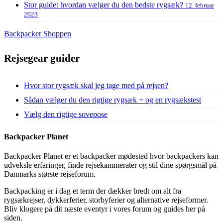
Stor guide: hvordan vælger du den bedste rygsæk?
12. februar
2023
Backpacker Shoppen
Rejsegear guider
Hvor stor rygsæk skal jeg tage med på rejsen?
Sådan vælger du den rigtige rygsæk + og en rygsækstest
Vælg den rigtige sovepose
Backpacker Planet
Backpacker Planet er et backpacker mødested hvor backpackers kan
udveksle erfaringer, finde rejsekammerater og stil dine spørgsmål på
Danmarks største rejseforum.
Backpacking er i dag et term der dækker bredt om alt fra
rygsækrejser, dykkerferier, storbyferier og alternative rejseformer.
Bliv klogere på dit næste eventyr i vores forum og guides her på
siden.