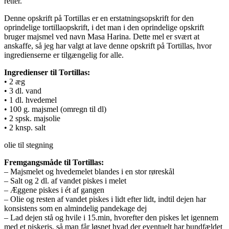
retter.
Denne opskrift på Tortillas er en erstatningsopskrift for den
oprindelige tortillaopskrift, i det man i den oprindelige opskrift
bruger majsmel ved navn Masa Harina. Dette mel er svært at
anskaffe, så jeg har valgt at lave denne opskrift på Tortillas, hvor
ingredienserne er tilgængelig for alle.
Ingredienser til Tortillas:
• 2 æg
• 3 dl. vand
• 1 dl. hvedemel
• 100 g. majsmel (omregn til dl)
• 2 spsk. majsolie
• 2 knsp. salt
olie til stegning
Fremgangsmåde til Tortillas:
– Majsmelet og hvedemelet blandes i en stor røreskål
– Salt og 2 dl. af vandet piskes i melet
– Æggene piskes i ét af gangen
– Olie og resten af vandet piskes i lidt efter lidt, indtil dejen har
konsistens som en almindelig pandekage dej
– Lad dejen stå og hvile i 15.min, hvorefter den piskes let igennem
med et piskeris, så man får løsnet hvad der eventuelt har bundfældet