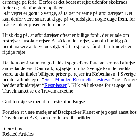
er mange på ferie. Derfor er det bedst at rejse udenfor skolernes
ferier og udenfor store højtider.
Når vejret er godt i Sverige, så falder priserne på afbudsrejser. Det
kan derfor være smart at kigge på vejrudsigten nogle dage frem, for
måske falder prisen endnu mere.
Husk dog på, at afbudsrejser oftest er billige fordi, der er tale om
restrejser / usolgte rejser. Altså kan den rejse, som du har kig på
nemt risikere at blive udsolgt. Slå til og køb, når du har fundet den
rigtige rejse.
Det kan også være en god idé at søge efter afbudsrejser med afrejse i
andre lande end Danmark, og søger du fra Sverige kan det endda
være, at du finder billigere priser på rejser fra København. I Sverige
hedder afbudsrejser “
Sista Minuten Resor eller restresor
” og i Norge
hedder afbudsrejser “
Restplasser
“. Klik på linksene for at søge på
Travelmarket.se og Travelmarket.no.
God fornøjelse med din næste afbudsrejse.
Foruden at være medejer af Backpacker Planet er jeg også ansat hos
Travelmarket A/S, som der linkes til i artiklen.
Share this
Related Articles