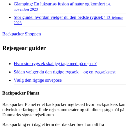
Glamping: En luksuriøs fusion af natur og komfort
14.
november 2023
Stor guide: hvordan vælger du den bedste rygsæk?
12. februar
2023
Backpacker Shoppen
Rejsegear guider
Hvor stor rygsæk skal jeg tage med på rejsen?
Sådan vælger du den rigtige rygsæk + og en rygsækstest
Vælg den rigtige sovepose
Backpacker Planet
Backpacker Planet er et backpacker mødested hvor backpackers kan
udveksle erfaringer, finde rejsekammerater og stil dine spørgsmål på
Danmarks største rejseforum.
Backpacking er i dag et term der dækker bredt om alt fra