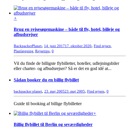
+
Brug en rejsesøgemaskine – både til fly, hotel, billeje og
afbudsrejser
,
,
BackpackerPlanet
14. juni 2017
17. oktober 2020
Find rejsen
,
,
Planlægning
,
Rejsetips
0
Vil du finde de billigste flybilletter, hoteller, udlejningsbiler
eller charter- og afbudsrejser? Så er det en god idé at...
Sådan booker du en billig flybillet
,
,
,
backpacker planet
23. maj 2005
23. maj 2005
Find rejsen
0
Guide til booking af billige flybilletter
+
Billig flybillet til Berlin og seværdigheder