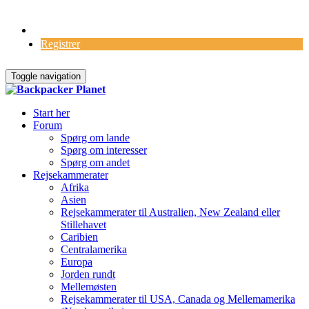
Log Ind
Registrer
Toggle navigation
Start her
Forum
Spørg om lande
Spørg om interesser
Spørg om andet
Rejsekammerater
Afrika
Asien
Rejsekammerater til Australien, New Zealand eller
Stillehavet
Caribien
Centralamerika
Europa
Jorden rundt
Mellemøsten
Rejsekammerater til USA, Canada og Mellemamerika