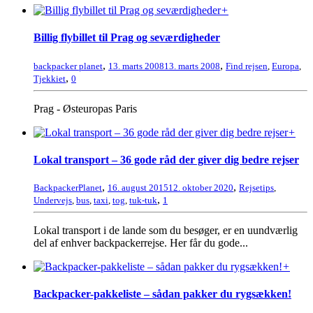
+
Billig flybillet til Prag og seværdigheder
,
,
backpacker planet
13. marts 2008
13. marts 2008
Find rejsen
,
Europa
,
,
Tjekkiet
0
Prag - Østeuropas Paris
+
Lokal transport – 36 gode råd der giver dig bedre rejser
,
,
BackpackerPlanet
16. august 2015
12. oktober 2020
Rejsetips
,
,
Undervejs
,
bus
,
taxi
,
tog
,
tuk-tuk
1
Lokal transport i de lande som du besøger, er en uundværlig
del af enhver backpackerrejse. Her får du gode...
+
Backpacker-pakkeliste – sådan pakker du rygsækken!