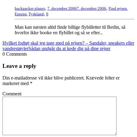
,
,
backpacker planet
7. december 2006
7. december 2006
Find rejsen
,
,
Europa
,
Tyskland
0
Man kan næsten altid finde billige flybilletter til Berlin, så
hvorfor ikke booke en flybillet og så se efter...
Hvilket fodtøj skal jeg tage med på rejsen? – Sandaler, sneakers eller
vandrestøvler
Sådan undgår du at kede dig på dine rejser
0 Comments
Leave a reply
Din e-mailadresse vil ikke blive publiceret.
Krævede felter er
markeret med
*
Comment