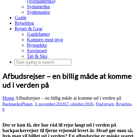
(Nordamerika)
Sydamerika
Sydøstasien
Guide
Rejseblog
Rejser & Gear
Guidebøger
Kampen mod myg
Rygsække
Soveposer
Tøj & Sko
Afbudsrejser – en billig måde at komme
ud i verden på
Home
Afbudsrejser – en billig måde at komme ud i verden på
,
,
,
BackpackerPlanet
3. november 2018
17. oktober 2020
Find rejsen
,
Rejsetips
0
Der er kun få, der har råd til rejse langt ud i verden på
backpackerrejser til fjerne rejsemål hvert år. Hvad gør man så,
hvis man vil billigt ud i verden? En afbudsrejse er måske svaret.