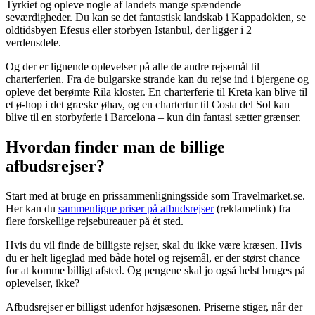
Tyrkiet og opleve nogle af landets mange spændende
seværdigheder. Du kan se det fantastisk landskab i Kappadokien, se
oldtidsbyen Efesus eller storbyen Istanbul, der ligger i 2
verdensdele.
Og der er lignende oplevelser på alle de andre rejsemål til
charterferien. Fra de bulgarske strande kan du rejse ind i bjergene og
opleve det berømte Rila kloster. En charterferie til Kreta kan blive til
et ø-hop i det græske øhav, og en chartertur til Costa del Sol kan
blive til en storbyferie i Barcelona – kun din fantasi sætter grænser.
Hvordan finder man de billige
afbudsrejser?
Start med at bruge en prissammenligningsside som Travelmarket.se.
Her kan du
sammenligne priser på afbudsrejser
(reklamelink) fra
flere forskellige rejsebureauer på ét sted.
Hvis du vil finde de billigste rejser, skal du ikke være kræsen. Hvis
du er helt ligeglad med både hotel og rejsemål, er der størst chance
for at komme billigt afsted. Og pengene skal jo også helst bruges på
oplevelser, ikke?
Afbudsrejser er billigst udenfor højsæsonen. Priserne stiger, når der