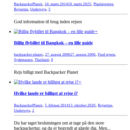
,
,
BackpackerPlanet
24. marts 2014
10. marts 2025
Planlægning
,
,
Rejsetips
,
Undervejs
5
God information til brug inden rejsen
+
Billig flybillet til Bangkok – en lille guide
,
,
backpacker planet
27. august 2006
27. august 2006
Find rejsen
,
,
Sydøstasien
,
Thailand
0
Rejs billigt med Backpacker Planet
+
Hvilke lande er billigst at rejse i?
,
,
BackpackerPlanet
5. februar 2014
13. oktober 2020
Rejsetips
,
,
Undervejs
2
Du har taget beslutningen om at tage på den store
backpackertur, og du er begyndt at glæde dig. Men...