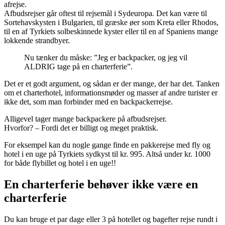
afrejse.
Afbudsrejser går oftest til rejsemål i Sydeuropa. Det kan være til
Sortehavskysten i Bulgarien, til græske øer som Kreta eller Rhodos,
til en af Tyrkiets solbeskinnede kyster eller til en af Spaniens mange
lokkende strandbyer.
Nu tænker du måske: ”Jeg er backpacker, og jeg vil
ALDRIG tage på en charterferie”.
Det er et godt argument, og sådan er der mange, der har det. Tanken
om et charterhotel, informationsmøder og masser af andre turister er
ikke det, som man forbinder med en backpackerrejse.
Alligevel tager mange backpackere på afbudsrejser.
Hvorfor? – Fordi det er billigt og meget praktisk.
For eksempel kan du nogle gange finde en pakkerejse med fly og
hotel i en uge på Tyrkiets sydkyst til kr. 995. Altså under kr. 1000
for både flybillet og hotel i en uge!!
En charterferie behøver ikke være en
charterferie
Du kan bruge et par dage eller 3 på hotellet og bagefter rejse rundt i