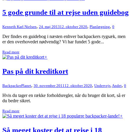
5 gode grunde til at rejse uden guidebog
,
,
,
Kenneth Karl Nielsen
24. maj 2013
12. oktober 2020
Planlægning
0
Der findes en guidebog i næsten enhver backpackers rygsæk, men
er den overhovedet nødvendig? Vi har fundet 5 gode...
Read more
+
Pas på dit kreditkort
,
,
,
BackpackerPlanet
30. november 2011
12. oktober 2020
Undervejs
,
Andet
0
Hvis du tager en række forholdsregler, når du bruger dit kort, så er
du bedre sikret.
Read more
+
Så meget koster det at rejse i 18