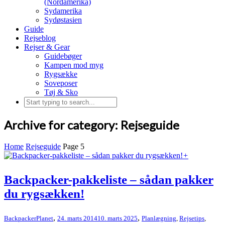
(Nordamerika)
Sydamerika
Sydøstasien
Guide
Rejseblog
Rejser & Gear
Guidebøger
Kampen mod myg
Rygsække
Soveposer
Tøj & Sko
Archive for category: Rejseguide
Home
Rejseguide
Page 5
+
Backpacker-pakkeliste – sådan pakker
du rygsækken!
,
,
BackpackerPlanet
24. marts 2014
10. marts 2025
Planlægning
,
Rejsetips
,