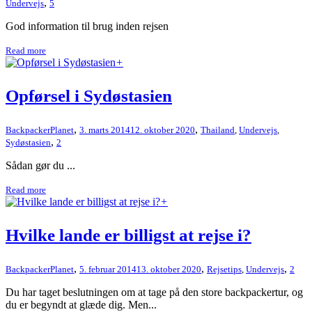
,
Undervejs
5
God information til brug inden rejsen
Read more
+
Opførsel i Sydøstasien
,
,
BackpackerPlanet
3. marts 2014
12. oktober 2020
Thailand
,
Undervejs
,
,
Sydøstasien
2
Sådan gør du ...
Read more
+
Hvilke lande er billigst at rejse i?
,
,
,
BackpackerPlanet
5. februar 2014
13. oktober 2020
Rejsetips
,
Undervejs
2
Du har taget beslutningen om at tage på den store backpackertur, og
du er begyndt at glæde dig. Men...