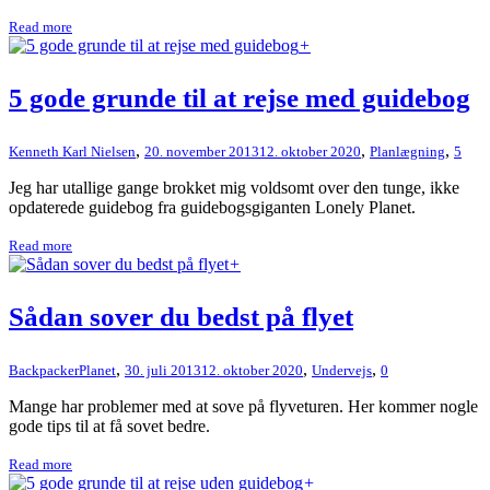
Read more
+
5 gode grunde til at rejse med guidebog
,
,
,
Kenneth Karl Nielsen
20. november 2013
12. oktober 2020
Planlægning
5
Jeg har utallige gange brokket mig voldsomt over den tunge, ikke
opdaterede guidebog fra guidebogsgiganten Lonely Planet.
Read more
+
Sådan sover du bedst på flyet
,
,
,
BackpackerPlanet
30. juli 2013
12. oktober 2020
Undervejs
0
Mange har problemer med at sove på flyveturen. Her kommer nogle
gode tips til at få sovet bedre.
Read more
+