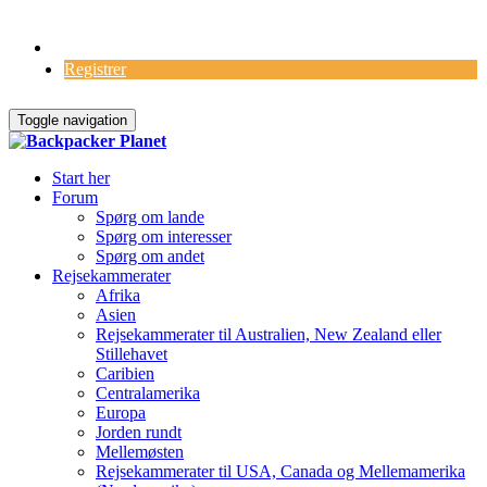
Log Ind
Registrer
Toggle navigation
Start her
Forum
Spørg om lande
Spørg om interesser
Spørg om andet
Rejsekammerater
Afrika
Asien
Rejsekammerater til Australien, New Zealand eller
Stillehavet
Caribien
Centralamerika
Europa
Jorden rundt
Mellemøsten
Rejsekammerater til USA, Canada og Mellemamerika