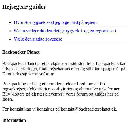
Rejsegear guider
Hvor stor rygsæk skal jeg tage med på rejsen?
Sådan vælger du den rigtige rygsæk + og en rygsækstest
Vælg den rigtige sovepose
Backpacker Planet
Backpacker Planet er et backpacker mødested hvor backpackers kan
udveksle erfaringer, finde rejsekammerater og stil dine spørgsmål på
Danmarks største rejseforum.
Backpacking er i dag et term der dækker bredt om alt fra
rygsækrejser, dykkerferier, storbyferier og alternative rejseformer.
Bliv klogere på dit næste eventyr i vores forum og guides her på
siden.
For kontakt kan vi kontaktes på kontakt@backpackerplanet.dk.
Information