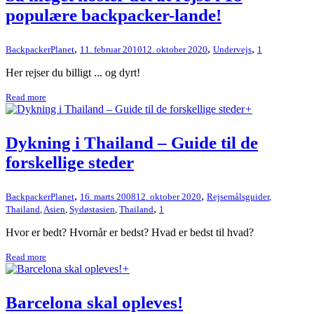
populære backpacker-lande!
,
,
,
BackpackerPlanet
11. februar 2010
12. oktober 2020
Undervejs
1
Her rejser du billigt ... og dyrt!
Read more
+
Dykning i Thailand – Guide til de
forskellige steder
,
,
BackpackerPlanet
16. marts 2008
12. oktober 2020
Rejsemålsguider
,
,
Thailand
,
Asien
,
Sydøstasien
,
Thailand
1
Hvor er bedt? Hvornår er bedst? Hvad er bedst til hvad?
Read more
+
Barcelona skal opleves!