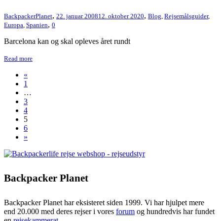
,
,
BackpackerPlanet
22. januar 2008
12. oktober 2020
Blog
,
Rejsemålsguider
,
,
Europa
,
Spanien
0
Barcelona kan og skal opleves året rundt
Read more
«
1
…
3
4
5
6
»
Backpacker Planet
Backpacker Planet har eksisteret siden 1999. Vi har hjulpet mere
end 20.000 med deres rejser i vores
forum
og hundredvis har fundet
en
rejsekammerat
.