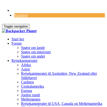
Log Ind
Registrer
Toggle navigation
Start her
Forum
Spørg om lande
Spørg om interesser
Spørg om andet
Rejsekammerater
Afrika
Asien
Rejsekammerater til Australien, New Zealand eller
Stillehavet
Caribien
Centralamerika
Europa
Jorden rundt
Mellemøsten
Rejsekammerater til USA, Canada og Mellemamerika