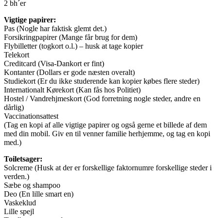
2 bh´er
Vigtige papirer:
Pas (Nogle har faktisk glemt det.)
Forsikringpapirer (Mange får brug for dem)
Flybilletter (togkort o.l.) – husk at tage kopier
Telekort
Creditcard (Visa-Dankort er fint)
Kontanter (Dollars er gode næsten overalt)
Studiekort (Er du ikke studerende kan kopier købes flere steder)
Internationalt Kørekort (Kan fås hos Politiet)
Hostel / Vandrehjmeskort (God forretning nogle steder, andre en
dårlig)
Vaccinationsattest
(Tag en kopi af alle vigtige papirer og også gerne et billede af dem
med din mobil. Giv en til venner familie herhjemme, og tag en kopi
med.)
Toiletsager:
Solcreme (Husk at der er forskellige faktornumre forskellige steder i
verden.)
Sæbe og shampoo
Deo (En lille smart en)
Vaskeklud
Lille spejl