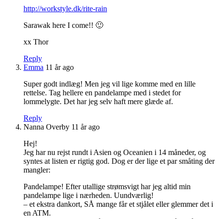
http://workstyle.dk/rite-rain
Sarawak here I come!! 🙂
xx Thor
Reply
Emma
11 år ago
Super godt indlæg! Men jeg vil lige komme med en lille
rettelse. Tag hellere en pandelampe med i stedet for
lommelygte. Det har jeg selv haft mere glæde af.
Reply
Nanna Overby
11 år ago
Hej!
Jeg har nu rejst rundt i Asien og Oceanien i 14 måneder, og
syntes at listen er rigtig god. Dog er der lige et par småting der
mangler:
Pandelampe! Efter utallige strømsvigt har jeg altid min
pandelampe lige i nærheden. Uundværlig!
– et ekstra dankort, SÅ mange får et stjålet eller glemmer det i
en ATM.