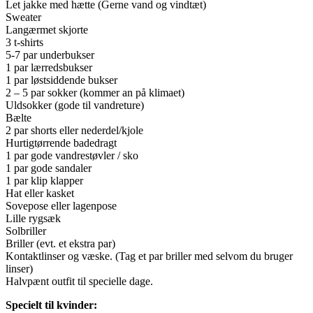
Let jakke med hætte (Gerne vand og vindtæt)
Sweater
Langærmet skjorte
3 t-shirts
5-7 par underbukser
1 par lærredsbukser
1 par løstsiddende bukser
2 – 5 par sokker (kommer an på klimaet)
Uldsokker (gode til vandreture)
Bælte
2 par shorts eller nederdel/kjole
Hurtigtørrende badedragt
1 par gode vandrestøvler / sko
1 par gode sandaler
1 par klip klapper
Hat eller kasket
Sovepose eller lagenpose
Lille rygsæk
Solbriller
Briller (evt. et ekstra par)
Kontaktlinser og væske. (Tag et par briller med selvom du bruger
linser)
Halvpænt outfit til specielle dage.
Specielt til kvinder: