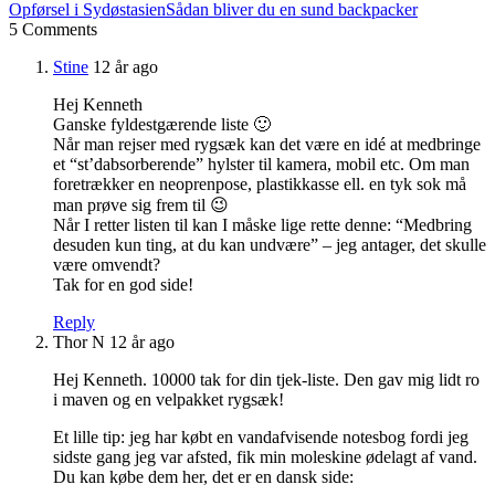
Opførsel i Sydøstasien
Sådan bliver du en sund backpacker
5 Comments
Stine
12 år ago
Hej Kenneth
Ganske fyldestgærende liste 🙂
Når man rejser med rygsæk kan det være en idé at medbringe
et “st’dabsorberende” hylster til kamera, mobil etc. Om man
foretrækker en neoprenpose, plastikkasse ell. en tyk sok må
man prøve sig frem til 😉
Når I retter listen til kan I måske lige rette denne: “Medbring
desuden kun ting, at du kan undvære” – jeg antager, det skulle
være omvendt?
Tak for en god side!
Reply
Thor N
12 år ago
Hej Kenneth. 10000 tak for din tjek-liste. Den gav mig lidt ro
i maven og en velpakket rygsæk!
Et lille tip: jeg har købt en vandafvisende notesbog fordi jeg
sidste gang jeg var afsted, fik min moleskine ødelagt af vand.
Du kan købe dem her, det er en dansk side: