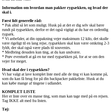
Information om hvordan man pakker rygsækken, og hvad der
skal i.
Først lidt generelle råd:
* Pak altid så let som muligt. Husk på at det er dig selv skal bære
rundt på rygsækken, derfor er det også vigtigt at du har en ordentlig
rygsæk.
* Vi anbefaler, at din oppakning vejer maksimum 12 kilo, det skulle
være rigeligt til en lang rejse, rygsækken skal kun være omkring 2-3
fyldt, der skal også være plads til souvenirs.
* Medbring desuden kun ting, at du kan undvære.
* Prøv eventuelt at gå en tur med rygsækken på, for at se om den
vejer for meget.
Hvad skal der i rygsækken?
Vi har valgt at lave komplet liste med alle de ting vi kan komme på,
som du kan få brug for på din backpacker pakkeliste. Husk at du
kan købe mange af tingene i udlandet.
KOMPLET LISTE
Her er liste over en masse ting, som man kan tage med på en rejsen.
Tag IKKE alt med fra listen.
Tøj: