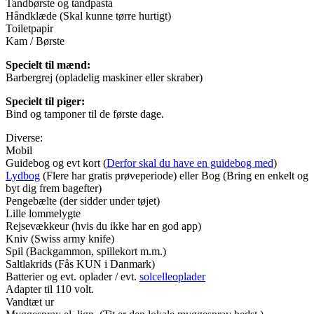
Tandbørste og tandpasta
Håndklæde (Skal kunne tørre hurtigt)
Toiletpapir
Kam / Børste
Specielt til mænd:
Barbergrej (opladelig maskiner eller skraber)
Specielt til piger:
Bind og tamponer til de første dage.
Diverse:
Mobil
Guidebog og evt kort (
Derfor skal du have en guidebog med
)
Lydbog
(Flere har gratis prøveperiode) eller Bog (Bring en enkelt og
byt dig frem bagefter)
Pengebælte (der sidder under tøjet)
Lille lommelygte
Rejsevækkeur (hvis du ikke har en god app)
Kniv (Swiss army knife)
Spil (Backgammon, spillekort m.m.)
Saltlakrids (Fås KUN i Danmark)
Batterier og evt. oplader / evt.
solcelleoplader
Adapter til 110 volt.
Vandtæt ur