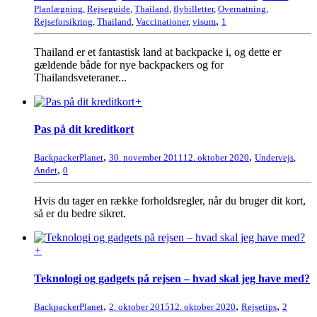
Planlægning
,
Rejseguide
,
Thailand
,
flybilletter
,
Overnatning
,
,
Rejseforsikring
,
Thailand
,
Vaccinationer
,
visum
1
Thailand er et fantastisk land at backpacke i, og dette er
gældende både for nye backpackers og for
Thailandsveteraner...
+
Pas på dit kreditkort
,
,
BackpackerPlanet
30. november 2011
12. oktober 2020
Undervejs
,
,
Andet
0
Hvis du tager en række forholdsregler, når du bruger dit kort,
så er du bedre sikret.
+
Teknologi og gadgets på rejsen – hvad skal jeg have med?
,
,
,
BackpackerPlanet
2. oktober 2015
12. oktober 2020
Rejsetips
2