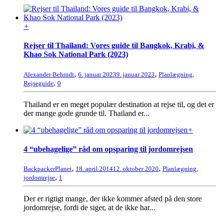
+
Rejser til Thailand: Vores guide til Bangkok, Krabi, &
Khao Sok National Park (2023)
,
,
Alexander Behrndt
6. januar 2023
9. januar 2023
Planlægning
,
,
Rejseguide
0
Thailand er en meget populær destination at rejse til, og det er
der mange gode grunde til. Thailand er...
+
4 “ubehagelige” råd om opsparing til jordomrejsen
,
,
BackpackerPlanet
18. april 2014
12. oktober 2020
Planlægning
,
,
jordomrejse
1
Der er rigtigt mange, der ikke kommer afsted på den store
jordomrejse, fordi de siger, at de ikke har...