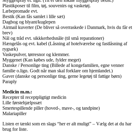
Myggespray el. lign. (Tit er den lokale myggespray bedst.)
Plastikposer til film, tøj, souvenirs og vasketøj.
Læbepromade evt.
Bestik (Kan fås samlet i lille sæt)
Dagbog og blyant/kuglepen
Airmail kuverter (De bliver så overraskede i Danmark, hvis du får et
brev)
Nål og tråd evt. sikkkerhedsnåle (til små reparationer)
Hængelås og evt. kabel (Låsning af hotelværelse og fastlåsning af
rygsæk)
Vaskepulver, tørresnor og klemmer.
Myggenet (Kan købes ude, fylder meget)
Danske / Personlige ting (Billede af kongefamilien, egne venner
familie o.lign. Godt når man skal forklare om hjemlandet.)
Gaver (danske og personlige ting, gerne legetøj til fattige børn)
Paraply
Medicin m.m.:
Recepter til receptpligtigt medicin
Lille førstehjælpssæt
Smertespillende piller (hoved-, mave-, og tandpine)
Malariapiller
Listen er tænkt som en slags “her er alt muligt” – Vælg det at du har
brug for liste.