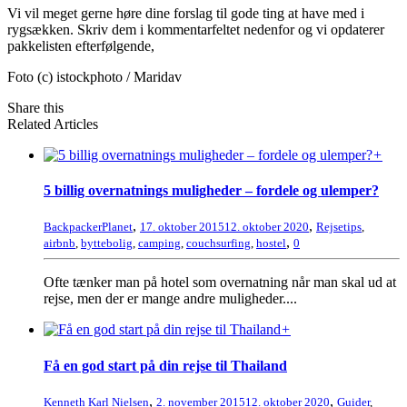
Vi vil meget gerne høre dine forslag til gode ting at have med i
rygsækken. Skriv dem i kommentarfeltet nedenfor og vi opdaterer
pakkelisten efterfølgende,
Foto (c) istockphoto / Maridav
Share this
Related Articles
+
5 billig overnatnings muligheder – fordele og ulemper?
,
,
BackpackerPlanet
17. oktober 2015
12. oktober 2020
Rejsetips
,
,
airbnb
,
byttebolig
,
camping
,
couchsurfing
,
hostel
0
Ofte tænker man på hotel som overnatning når man skal ud at
rejse, men der er mange andre muligheder....
+
Få en god start på din rejse til Thailand
,
,
Kenneth Karl Nielsen
2. november 2015
12. oktober 2020
Guider
,