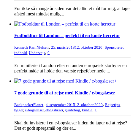
For ikke så mange år siden var det altid et mål for mig, at tage
afsted mest mindst mulig...
+
Fodboldtur til London – perfekt til en korte herretur
,
,
Kenneth Karl Nielsen
25. marts 2018
12. oktober 2020
Sponsoreret
,
indhold
,
Undervejs
0
En miniferie i London eller en anden europæisk storby er en
perfekt måde at holde den værste rejsefeber nede,...
+
7 gode grunde til at rejse med Kindle / e-bogslæser
,
,
BackpackerPlanet
4. september 2015
12. oktober 2020
Rejsetips
,
,
bøger
,
e-bogslæser
,
ebogslæser
,
guidebog
,
kindle
1
Skal du invistere i en e-bogslæser inden du tager ud at rejse?
Det et godt spørgsmål og der er...