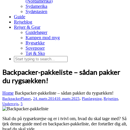
(Nordamerika)
Sydamerika
Sydøstasien
Guide
Rejseblog
Rejser & Gear
Guidebøger
Kampen mod myg
Rygsække
Soveposer
Tøj & Sko
Backpacker-pakkeliste – sådan pakker
du rygsækken!
Home
Backpacker-pakkeliste – sådan pakker du rygsækken!
,
,
BackpackerPlanet
24. marts 2014
10. marts 2025
Planlægning
,
Rejsetips
,
,
Undervejs
5
Skal du på rygsæksrejse og er i tvivl om, hvad du skal tage med? Så
tjek denne guide med en backpacker-pakkeliste, der fortæller dig alt,
hvad du skal vide.