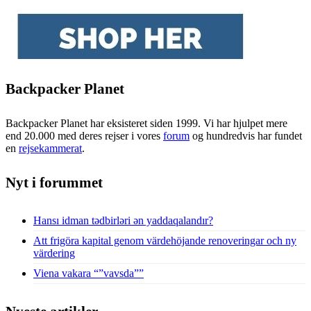
Backpacker Planet
Backpacker Planet har eksisteret siden 1999. Vi har hjulpet mere
end 20.000 med deres rejser i vores
forum
og hundredvis har fundet
en
rejsekammerat
.
Nyt i forummet
Hansı idman tədbirləri ən yaddaqalandır?
Att frigöra kapital genom värdehöjande renoveringar och ny
värdering
Viena vakara “”vavsda””