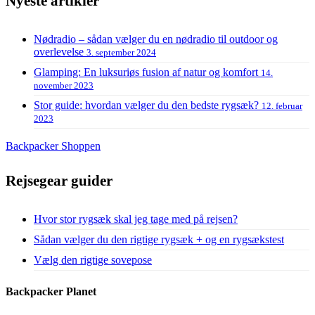
Nyeste artikler
Nødradio – sådan vælger du en nødradio til outdoor og
overlevelse
3. september 2024
Glamping: En luksuriøs fusion af natur og komfort
14.
november 2023
Stor guide: hvordan vælger du den bedste rygsæk?
12. februar
2023
Backpacker Shoppen
Rejsegear guider
Hvor stor rygsæk skal jeg tage med på rejsen?
Sådan vælger du den rigtige rygsæk + og en rygsækstest
Vælg den rigtige sovepose
Backpacker Planet