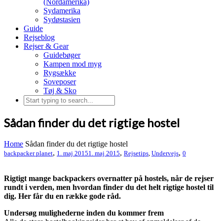
(Nordamerika)
Sydamerika
Sydøstasien
Guide
Rejseblog
Rejser & Gear
Guidebøger
Kampen mod myg
Rygsække
Soveposer
Tøj & Sko
Sådan finder du det rigtige hostel
Home
Sådan finder du det rigtige hostel
,
,
,
backpacker planet
1. maj 2015
1. maj 2015
Rejsetips
,
Undervejs
0
Rigtigt mange backpackers overnatter på hostels, når de rejser
rundt i verden, men hvordan finder du det helt rigtige hostel til
dig. Her får du en række gode råd.
Undersøg mulighederne inden du kommer frem