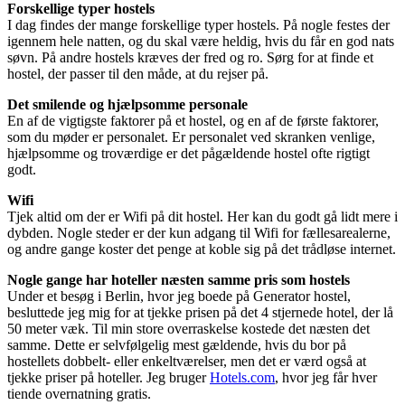
Forskellige typer hostels
I dag findes der mange forskellige typer hostels. På nogle festes der
igennem hele natten, og du skal være heldig, hvis du får en god nats
søvn. På andre hostels kræves der fred og ro. Sørg for at finde et
hostel, der passer til den måde, at du rejser på.
Det smilende og hjælpsomme personale
En af de vigtigste faktorer på et hostel, og en af de første faktorer,
som du møder er personalet. Er personalet ved skranken venlige,
hjælpsomme og troværdige er det pågældende hostel ofte rigtigt
godt.
Wifi
Tjek altid om der er Wifi på dit hostel. Her kan du godt gå lidt mere i
dybden. Nogle steder er der kun adgang til Wifi for fællesarealerne,
og andre gange koster det penge at koble sig på det trådløse internet.
Nogle gange har hoteller næsten samme pris som hostels
Under et besøg i Berlin, hvor jeg boede på Generator hostel,
besluttede jeg mig for at tjekke prisen på det 4 stjernede hotel, der lå
50 meter væk. Til min store overraskelse kostede det næsten det
samme. Dette er selvfølgelig mest gældende, hvis du bor på
hostellets dobbelt- eller enkeltværelser, men det er værd også at
tjekke priser på hoteller. Jeg bruger
Hotels.com
, hvor jeg får hver
tiende overnatning gratis.