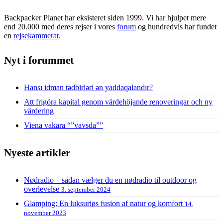
Backpacker Planet har eksisteret siden 1999. Vi har hjulpet mere
end 20.000 med deres rejser i vores
forum
og hundredvis har fundet
en
rejsekammerat
.
Nyt i forummet
Hansı idman tədbirləri ən yaddaqalandır?
Att frigöra kapital genom värdehöjande renoveringar och ny
värdering
Viena vakara “”vavsda””
Nyeste artikler
Nødradio – sådan vælger du en nødradio til outdoor og
overlevelse
3. september 2024
Glamping: En luksuriøs fusion af natur og komfort
14.
november 2023