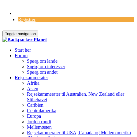
Log Ind
Registrer
Toggle navigation
Start her
Forum
Spørg om lande
Spørg om interesser
Spørg om andet
Rejsekammerater
Afrika
Asien
Rejsekammerater til Australien, New Zealand eller
Stillehavet
Caribien
Centralamerika
Europa
Jorden rundt
Mellemøsten
Rejsekammerater til USA, Canada og Mellemamerika