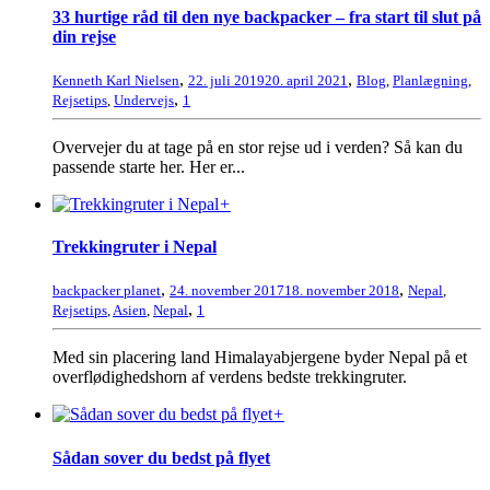
33 hurtige råd til den nye backpacker – fra start til slut på
din rejse
,
,
Kenneth Karl Nielsen
22. juli 2019
20. april 2021
Blog
,
Planlægning
,
,
Rejsetips
,
Undervejs
1
Overvejer du at tage på en stor rejse ud i verden? Så kan du
passende starte her. Her er...
+
Trekkingruter i Nepal
,
,
backpacker planet
24. november 2017
18. november 2018
Nepal
,
,
Rejsetips
,
Asien
,
Nepal
1
Med sin placering land Himalayabjergene byder Nepal på et
overflødighedshorn af verdens bedste trekkingruter.
+
Sådan sover du bedst på flyet