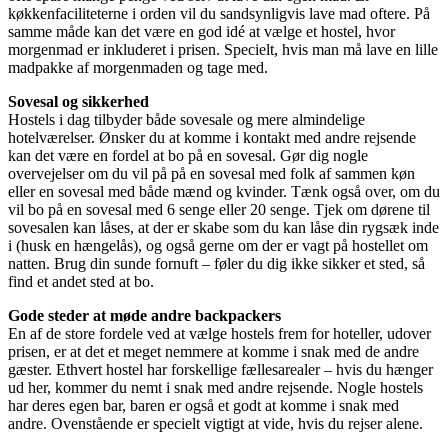
køkkenfaciliteterne i orden vil du sandsynligvis lave mad oftere. På
samme måde kan det være en god idé at vælge et hostel, hvor
morgenmad er inkluderet i prisen. Specielt, hvis man må lave en lille
madpakke af morgenmaden og tage med.
Sovesal og sikkerhed
Hostels i dag tilbyder både sovesale og mere almindelige
hotelværelser. Ønsker du at komme i kontakt med andre rejsende
kan det være en fordel at bo på en sovesal. Gør dig nogle
overvejelser om du vil på på en sovesal med folk af sammen køn
eller en sovesal med både mænd og kvinder. Tænk også over, om du
vil bo på en sovesal med 6 senge eller 20 senge. Tjek om dørene til
sovesalen kan låses, at der er skabe som du kan låse din rygsæk inde
i (husk en hængelås), og også gerne om der er vagt på hostellet om
natten. Brug din sunde fornuft – føler du dig ikke sikker et sted, så
find et andet sted at bo.
Gode steder at møde andre backpackers
En af de store fordele ved at vælge hostels frem for hoteller, udover
prisen, er at det et meget nemmere at komme i snak med de andre
gæster. Ethvert hostel har forskellige fællesarealer – hvis du hænger
ud her, kommer du nemt i snak med andre rejsende. Nogle hostels
har deres egen bar, baren er også et godt at komme i snak med
andre. Ovenstående er specielt vigtigt at vide, hvis du rejser alene.