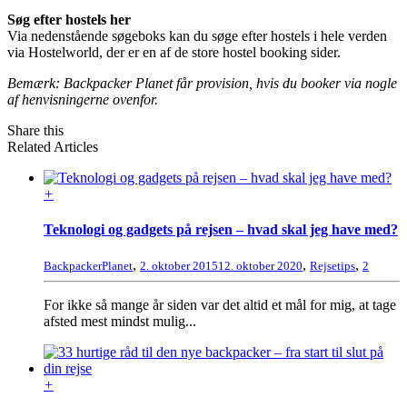
Søg efter hostels her
Via nedenstående søgeboks kan du søge efter hostels i hele verden
via Hostelworld, der er en af de store hostel booking sider.
Bemærk: Backpacker Planet får provision, hvis du booker via nogle
af henvisningerne ovenfor.
Share this
Related Articles
+
Teknologi og gadgets på rejsen – hvad skal jeg have med?
,
,
,
BackpackerPlanet
2. oktober 2015
12. oktober 2020
Rejsetips
2
For ikke så mange år siden var det altid et mål for mig, at tage
afsted mest mindst mulig...
+