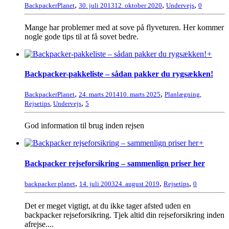
,
,
,
BackpackerPlanet
30. juli 2013
12. oktober 2020
Undervejs
0
Mange har problemer med at sove på flyveturen. Her kommer
nogle gode tips til at få sovet bedre.
+
Backpacker-pakkeliste – sådan pakker du rygsækken!
,
,
BackpackerPlanet
24. marts 2014
10. marts 2025
Planlægning
,
,
Rejsetips
,
Undervejs
5
God information til brug inden rejsen
+
Backpacker rejseforsikring – sammenlign priser her
,
,
,
backpacker planet
14. juli 2003
24. august 2019
Rejsetips
0
Det er meget vigtigt, at du ikke tager afsted uden en
backpacker rejseforsikring. Tjek altid din rejseforsikring inden
afrejse....