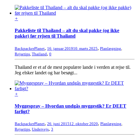
+
Pakkeliste til Thailand – alt du skal pakke (og ikke
pakke) før rejsen til Thailand
,
,
BackpackerPlanet
16. januar 2019
10. marts 2025
Planlægning
,
,
Rejsetips
,
Thailand
0
Thailand er et af de mest populære lande i verden at rejse til.
Jeg elsker landet og har besøgt...
+
Myggespray – Hvordan undgås myggestik? Er DEET
farligt?
,
,
BackpackerPlanet
26. juni 2015
12. oktober 2020
Planlægning
,
,
Rejsetips
,
Undervejs
3