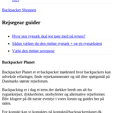
2023
Backpacker Shoppen
Rejsegear guider
Hvor stor rygsæk skal jeg tage med på rejsen?
Sådan vælger du den rigtige rygsæk + og en rygsækstest
Vælg den rigtige sovepose
Backpacker Planet
Backpacker Planet er et backpacker mødested hvor backpackers kan
udveksle erfaringer, finde rejsekammerater og stil dine spørgsmål på
Danmarks største rejseforum.
Backpacking er i dag et term der dækker bredt om alt fra
rygsækrejser, dykkerferier, storbyferier og alternative rejseformer.
Bliv klogere på dit næste eventyr i vores forum og guides her på
siden.
For kontakt kan vi kontaktes på kontakt@backpackerplanet.dk.