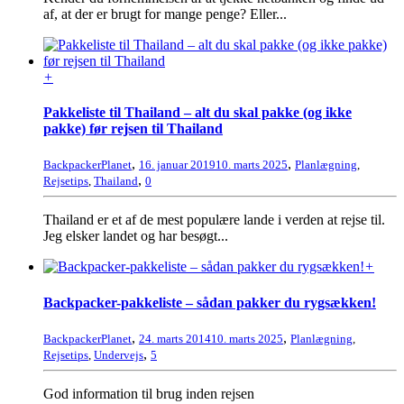
af, at der er brugt for mange penge? Eller...
+
Pakkeliste til Thailand – alt du skal pakke (og ikke
pakke) før rejsen til Thailand
,
,
BackpackerPlanet
16. januar 2019
10. marts 2025
Planlægning
,
,
Rejsetips
,
Thailand
0
Thailand er et af de mest populære lande i verden at rejse til.
Jeg elsker landet og har besøgt...
+
Backpacker-pakkeliste – sådan pakker du rygsækken!
,
,
BackpackerPlanet
24. marts 2014
10. marts 2025
Planlægning
,
,
Rejsetips
,
Undervejs
5
God information til brug inden rejsen