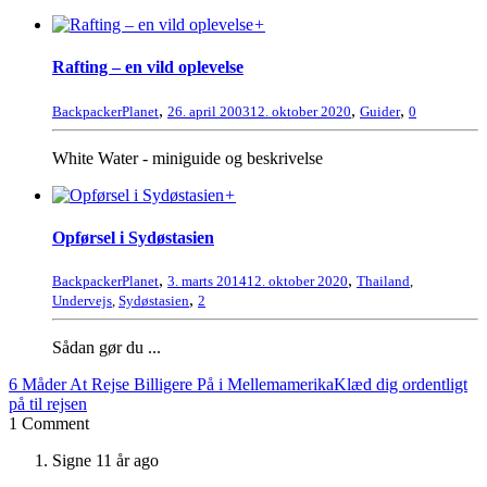
+
Rafting – en vild oplevelse
,
,
,
BackpackerPlanet
26. april 2003
12. oktober 2020
Guider
0
White Water - miniguide og beskrivelse
+
Opførsel i Sydøstasien
,
,
BackpackerPlanet
3. marts 2014
12. oktober 2020
Thailand
,
,
Undervejs
,
Sydøstasien
2
Sådan gør du ...
6 Måder At Rejse Billigere På i Mellemamerika
Klæd dig ordentligt
på til rejsen
1 Comment
Signe
11 år ago