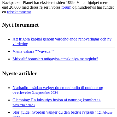
Backpacker Planet har eksisteret siden 1999. Vi har hjulpet mere
end 20.000 med deres rejser i vores
forum
og hundredvis har fundet
en
rejsekammerat
.
Nyt i forummet
Att frigöra kapital genom värdehöjande renoveringar och ny
värdering
Viena vakara “”vavsda””
Müxtəlif bonusları müqayisə etmək niyə maraqlıdır?
Nyeste artikler
Nødradio – sådan vælger du en nødradio til outdoor og
overlevelse
3. september 2024
Glamping: En luksuriøs fusion af natur og komfort
14.
november 2023
Stor guide: hvordan vælger du den bedste rygsæk?
12. februar