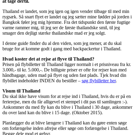
at tage dertil.
Thailand er landet, som jeg igen og igen vender tilbage til med min
rygsæk. Så snart flyet er landet og jeg sætter mine fødder på jorden i
Bangkok føler jeg mig hjemme. Fra det tidspunkt den første fugtige
varme rammer mig, til jeg ser de første thailandske smil, til jeg
smager den dejligt stærke thailandske mad er jeg solgt.
I denne guide finder du al den viden, som jeg mener, at du skal
bruge for at komme godt i gang med backpackertur i Thailand.
Hvad koster det at rejse at flyve til Thailand?
Prisen på flybilletter til Thailand ligger normalt i et prisniveau fra kr.
3.000,- til kr. 5.000,-. De billigste priser er ofte for rejser kun med
håndbagage, uden mad på flyet og uden fast plads. Tjek hvad din
flybillet indeholder INDEN du bestiller –
søg flybilletter her
.
Visum til Thailand
Du skal ikke have visum for at rejse ind i Thailand, hvis du er på en
ferierejse, men du får alligevel et stempel i dit pas til samlingen :-).
Ankommer du med fly kan du blive i Thailand i 30 dage, ankommer
du over land kan du blive i 15 dage. (Oktober 2015).
Planlægger du at blive længere i Thailand kan du gøre enten søge
om forlængelse inden afrejse eller søge om forlængelse i Thailand.
Begge dele mod et gebyr.