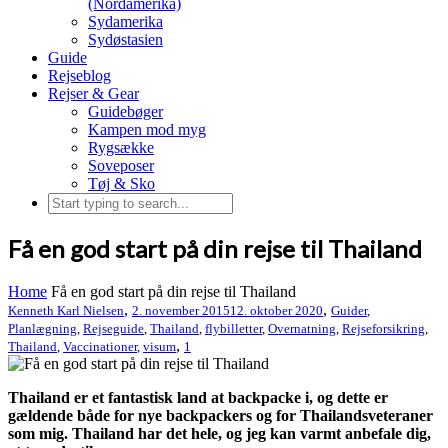
(Nordamerika)
Sydamerika
Sydøstasien
Guide
Rejseblog
Rejser & Gear
Guidebøger
Kampen mod myg
Rygsække
Soveposer
Tøj & Sko
Få en god start på din rejse til Thailand
Home
Få en god start på din rejse til Thailand
,
,
Kenneth Karl Nielsen
2. november 2015
12. oktober 2020
Guider
,
Planlægning
,
Rejseguide
,
Thailand
,
flybilletter
,
Overnatning
,
Rejseforsikring
,
,
Thailand
,
Vaccinationer
,
visum
1
Thailand er et fantastisk land at backpacke i, og dette er
gældende både for nye backpackers og for Thailandsveteraner
som mig. Thailand har det hele, og jeg kan varmt anbefale dig,