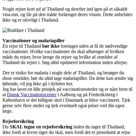
Nogle rejser kort ud af Thailand og derefter ind igen på et såkaldt
visa-run, og får på den måde forlænget deres visum. Dette anbefales
ikke og er ulovligt i Thailand.
Vaccinationer og malariapiller
En rejse til Thailand
bør ikke
foretages uden at få de nødvendige
vaccinationer. Hvilke vaccinationer du skal afhænger af hvilken
måde du rejser, hvor længe du rejser og hvilke af områder af
Thailand du rejser i. Søg altid opdateret information inden afrejse.
Der er risiko for malaria i nogle dele af Thailand, og besøger du
disse områder, bør du altid tage malariapiller. Da dette kan ændre sig
løbende, vil jeg ikke gå i dybden her.
Jeg har lavet en lille pristjek på vaccinationssteder og er nået frem til
at
Dansk Vaccinationscenter
i Aalborg og på Frederiksberg i
København er det billigste sted i Danmark at blive vaccineret. Tjek
gerne selv flere steder og tjek eventuelt også priser ved din egen
læge.
Rejseforsikring
Du
SKAL tegne en rejseforsikring
inden du tager til Thailand,
ikke fordi at loven siger du skal, men fordi det er pissedumt at rejse