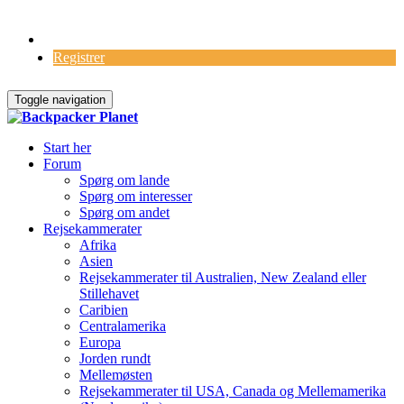
Log Ind
Registrer
Toggle navigation
Start her
Forum
Spørg om lande
Spørg om interesser
Spørg om andet
Rejsekammerater
Afrika
Asien
Rejsekammerater til Australien, New Zealand eller
Stillehavet
Caribien
Centralamerika
Europa
Jorden rundt
Mellemøsten
Rejsekammerater til USA, Canada og Mellemamerika