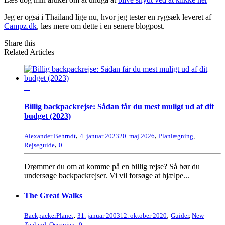
Jeg er også i Thailand lige nu, hvor jeg tester en rygsæk leveret af
Campz.dk
, læs mere om dette i en senere blogpost.
Share this
Related Articles
+
Billig backpackrejse: Sådan får du mest muligt ud af dit
budget (2023)
,
,
Alexander Behrndt
4. januar 2023
20. maj 2026
Planlægning
,
,
Rejseguide
0
Drømmer du om at komme på en billig rejse? Så bør du
undersøge backpackrejser. Vi vil forsøge at hjælpe...
The Great Walks
,
,
BackpackerPlanet
31. januar 2003
12. oktober 2020
Guider
,
New
,
Zealand
,
Oceanien
0