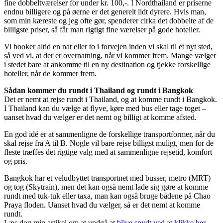
fine dobbeltværelser for under kr. 100,-. I Nordthailand er priserne
endnu billigere og på øerne er det generelt lidt dyrere. Hvis man,
som min kæreste og jeg ofte gør, spenderer cirka det dobbelte af de
billigste priser, så får man rigtigt fine værelser på gode hoteller.
Vi booker altid en nat eller to i forvejen inden vi skal til et nyt sted,
så ved vi, at der er overnatning, når vi kommer frem. Mange vælger
i stedet bare at ankomme til en ny destination og tjekke forskellige
hoteller, når de kommer frem.
Sådan kommer du rundt i Thailand og rundt i Bangkok
Det er nemt at rejse rundt i Thailand, og at komme rundt i Bangkok.
I Thailand kan du vælge at flyve, køre med bus eller tage toget –
uanset hvad du vælger er det nemt og billigt at komme afsted.
En god idé er at sammenligne de forskellige transportformer, når du
skal rejse fra A til B. Nogle vil bare rejse billigst muligt, men for de
fleste træffes det rigtige valg med at sammenligne rejsetid, komfort
og pris.
Bangkok har et veludbyttet transportnet med busser, metro (MRT)
og tog (Skytrain), men det kan også nemt lade sig gøre at komme
rundt med tuk-tuk eller taxa, man kan også bruge bådene på Chao
Praya floden. Uanset hvad du vælger, så er det nemt at komme
rundt.
Læs dog min artikel om at undgå at
blive snydt ved at klikke her