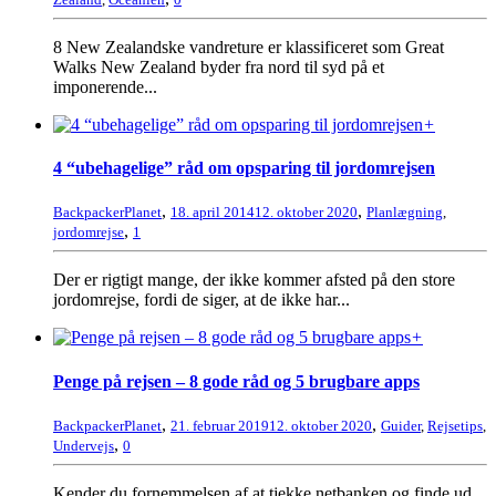
8 New Zealandske vandreture er klassificeret som Great
Walks New Zealand byder fra nord til syd på et
imponerende...
+
4 “ubehagelige” råd om opsparing til jordomrejsen
,
,
BackpackerPlanet
18. april 2014
12. oktober 2020
Planlægning
,
,
jordomrejse
1
Der er rigtigt mange, der ikke kommer afsted på den store
jordomrejse, fordi de siger, at de ikke har...
+
Penge på rejsen – 8 gode råd og 5 brugbare apps
,
,
BackpackerPlanet
21. februar 2019
12. oktober 2020
Guider
,
Rejsetips
,
,
Undervejs
0
Kender du fornemmelsen af at tjekke netbanken og finde ud