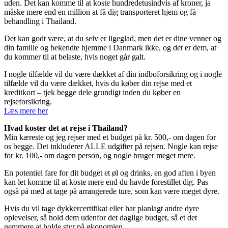
uden. Det kan komme til at koste hundredetusindvis af kroner, ja
måske mere end en million at få dig transporteret hjem og få
behandling i Thailand.
Det kan godt være, at du selv er ligeglad, men det er dine venner og
din familie og bekendte hjemme i Danmark ikke, og det er dem, at
du kommer til at belaste, hvis noget går galt.
I nogle tilfælde vil du være dækket af din indboforsikring og i nogle
tilfælde vil du være dækket, hvis du køber din rejse med et
kreditkort – tjek begge dele grundigt inden du køber en
rejseforsikring.
Læs mere her
Hvad koster det at rejse i Thailand?
Min kæreste og jeg rejser med et budget på kr. 500,- om dagen for
os begge. Det inkluderer ALLE udgifter på rejsen. Nogle kan rejse
for kr. 100,- om dagen person, og nogle bruger meget mere.
En potentiel fare for dit budget et øl og drinks, en god aften i byen
kan let komme til at koste mere end du havde forestillet dig. Pas
også på med at tage på arrangerede ture, som kan være meget dyre.
Hvis du vil tage dykkercertifikat eller har planlagt andre dyre
oplevelser, så hold dem udenfor det daglige budget, så et det
nemmere at holde styr på økonomien.