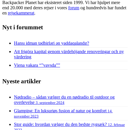
Backpacker Planet har eksisteret siden 1999. Vi har hjulpet mere
end 20.000 med deres rejser i vores
forum
og hundredvis har fundet
en
rejsekammerat
.
Nyt i forummet
Hansı idman tədbirləri ən yaddaqalandır?
Att frigöra kapital genom värdehöjande renoveringar och ny
värdering
Viena vakara “”vavsda””
Nyeste artikler
Nødradio – sådan vælger du en nødradio til outdoor og
overlevelse
3. september 2024
Glamping: En luksuriøs fusion af natur og komfort
14.
november 2023
Stor guide: hvordan vælger du den bedste rygsæk?
12. februar
2023