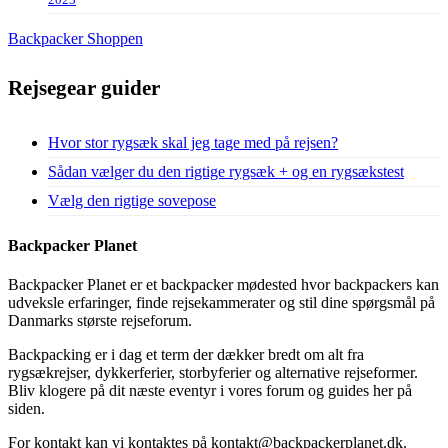
Backpacker Shoppen
Rejsegear guider
Hvor stor rygsæk skal jeg tage med på rejsen?
Sådan vælger du den rigtige rygsæk + og en rygsækstest
Vælg den rigtige sovepose
Backpacker Planet
Backpacker Planet er et backpacker mødested hvor backpackers kan
udveksle erfaringer, finde rejsekammerater og stil dine spørgsmål på
Danmarks største rejseforum.
Backpacking er i dag et term der dækker bredt om alt fra
rygsækrejser, dykkerferier, storbyferier og alternative rejseformer.
Bliv klogere på dit næste eventyr i vores forum og guides her på
siden.
For kontakt kan vi kontaktes på kontakt@backpackerplanet.dk.