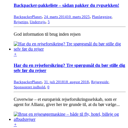
Backpacker-pakkeliste – sådan pakker du rygsækken!
,
,
BackpackerPlanet
24. marts 2014
10. marts 2025
Planlægning
,
,
Rejsetips
,
Undervejs
5
God information til brug inden rejsen
+
Har du en rejseforsikring? Tre spørgsmål du bør stille dig
selv før du rejser
,
,
BackpackerPlanet
31. juli 2018
18. august 2018
Rejseguide
,
,
Sponsoreret indhold
0
Coverwise – et europæisk rejseforsikringsselskab, som er
agent for Allianz, giver her tre grunde til, at du bør vælge...
+