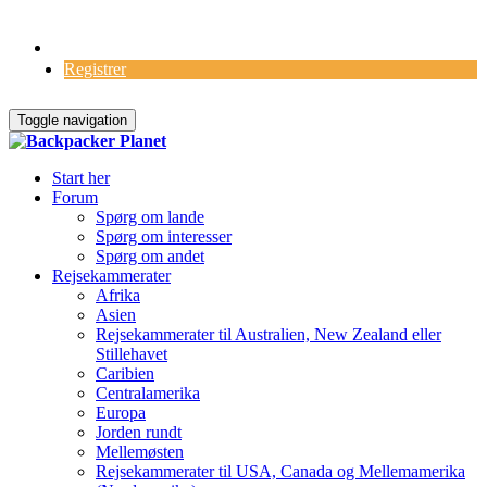
Log Ind
Registrer
Toggle navigation
Start her
Forum
Spørg om lande
Spørg om interesser
Spørg om andet
Rejsekammerater
Afrika
Asien
Rejsekammerater til Australien, New Zealand eller
Stillehavet
Caribien
Centralamerika
Europa
Jorden rundt
Mellemøsten
Rejsekammerater til USA, Canada og Mellemamerika