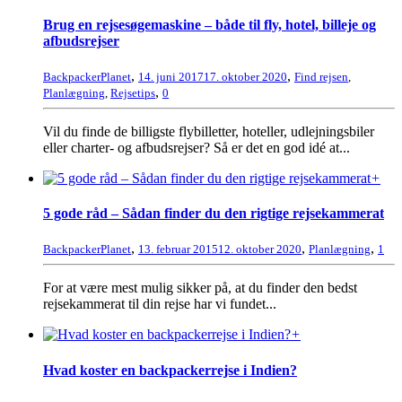
Brug en rejsesøgemaskine – både til fly, hotel, billeje og
afbudsrejser
,
,
BackpackerPlanet
14. juni 2017
17. oktober 2020
Find rejsen
,
,
Planlægning
,
Rejsetips
0
Vil du finde de billigste flybilletter, hoteller, udlejningsbiler
eller charter- og afbudsrejser? Så er det en god idé at...
+
5 gode råd – Sådan finder du den rigtige rejsekammerat
,
,
,
BackpackerPlanet
13. februar 2015
12. oktober 2020
Planlægning
1
For at være mest mulig sikker på, at du finder den bedst
rejsekammerat til din rejse har vi fundet...
+
Hvad koster en backpackerrejse i Indien?