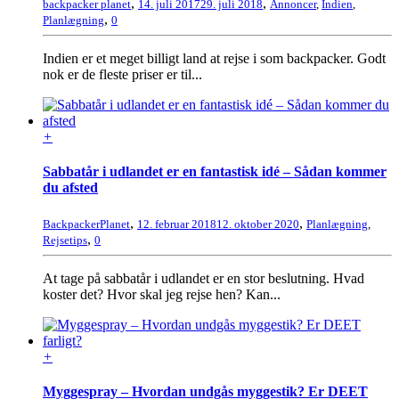
,
,
backpacker planet
14. juli 2017
29. juli 2018
Annoncer
,
Indien
,
,
Planlægning
0
Indien er et meget billigt land at rejse i som backpacker. Godt
nok er de fleste priser er til...
+
Sabbatår i udlandet er en fantastisk idé – Sådan kommer
du afsted
,
,
BackpackerPlanet
12. februar 2018
12. oktober 2020
Planlægning
,
,
Rejsetips
0
At tage på sabbatår i udlandet er en stor beslutning. Hvad
koster det? Hvor skal jeg rejse hen? Kan...
+
Myggespray – Hvordan undgås myggestik? Er DEET