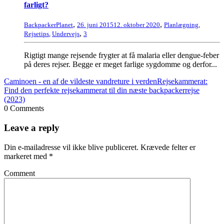
farligt?
,
,
BackpackerPlanet
26. juni 2015
12. oktober 2020
Planlægning
,
,
Rejsetips
,
Undervejs
3
Rigtigt mange rejsende frygter at få malaria eller dengue-feber
på deres rejser. Begge er meget farlige sygdomme og derfor...
Caminoen - en af de vildeste vandreture i verden
Rejsekammerat:
Find den perfekte rejsekammerat til din næste backpackerrejse
(2023)
0 Comments
Leave a reply
Din e-mailadresse vil ikke blive publiceret.
Krævede felter er
markeret med
*
Comment