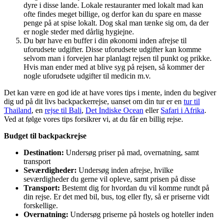
dyre i disse lande. Lokale restauranter med lokalt mad kan
ofte findes meget billige, og derfor kan du spare en masse
penge på at spise lokalt. Dog skal man tænke sig om, da der
er nogle steder med dårlig hygiejne.
Du bør have en buffer i din økonomi inden afrejse til
uforudsete udgifter. Disse uforudsete udgifter kan komme
selvom man i forvejen har planlagt rejsen til punkt og prikke.
Hvis man ender med at blive syg på rejsen, så kommer der
nogle uforudsete udgifter til medicin m.v.
Det kan være en god ide at have vores tips i mente, inden du begiver
dig ud på dit livs backpackerrejse, uanset om din tur er en
tur til
Thailand
, en
rejse til Bali
,
Det Indiske Ocean
eller
Safari i Afrika
.
Ved at følge vores tips forsikrer vi, at du får en billig rejse.
Budget til backpackrejse
Destination:
Undersøg priser på mad, overnatning, samt
transport
Seværdigheder:
Undersøg inden afrejse, hvilke
seværdigheder du gerne vil opleve, samt prisen på disse
Transport:
Bestemt dig for hvordan du vil komme rundt på
din rejse. Er det med bil, bus, tog eller fly, så er priserne vidt
forskellige.
Overnatning:
Undersøg priserne på hostels og hoteller inden