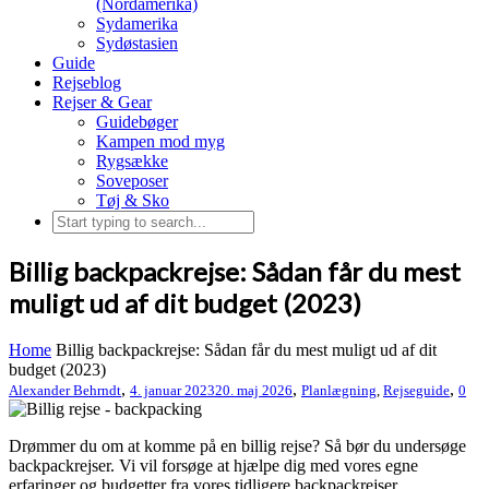
(Nordamerika)
Sydamerika
Sydøstasien
Guide
Rejseblog
Rejser & Gear
Guidebøger
Kampen mod myg
Rygsække
Soveposer
Tøj & Sko
Billig backpackrejse: Sådan får du mest
muligt ud af dit budget (2023)
Home
Billig backpackrejse: Sådan får du mest muligt ud af dit
budget (2023)
,
,
,
Alexander Behrndt
4. januar 2023
20. maj 2026
Planlægning
,
Rejseguide
0
Drømmer du om at komme på en billig rejse? Så bør du undersøge
backpackrejser. Vi vil forsøge at hjælpe dig med vores egne
erfaringer og budgetter fra vores tidligere backpackrejser.