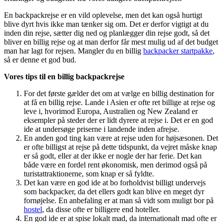
En backpackrejse er en vild oplevelse, men det kan også hurtigt
blive dyrt hvis ikke man tænker sig om. Det er derfor vigtigt at du
inden din rejse, sætter dig ned og planlægger din rejse godt, så det
bliver en billig rejse og at man derfor får mest mulig ud af det budget
man har lagt for rejsen. Mangler du en billig
backpacker startpakke
,
så er denne et god bud.
Vores tips til en billig backpackrejse
For det første gælder det om at vælge en billig destination for
at få en billig rejse. Lande i Asien er ofte ret billige at rejse og
leve i, hvorimod Europa, Australien og New Zealand er
eksempler på steder der er lidt dyrere at rejse i. Det er en god
ide at undersøge priserne i landende inden afrejse.
En anden god ting kan være at rejse uden for højsæsonen. Det
er ofte billigst at rejse på dette tidspunkt, da vejret måske knap
er så godt, eller at der ikke er nogle der har ferie. Det kan
både være en fordel rent økonomisk, men derimod også på
turistattraktionerne, som knap er så fyldte.
Det kan være en god ide at bo forholdvist billigt undervejs
som backpacker, da det ellers godt kan blive en meget dyr
fornøjelse. En anbefaling er at man så vidt som muligt bor på
hostel
, da disse ofte er billigere end hoteller.
En god ide er at spise lokalt mad, da internationalt mad ofte er