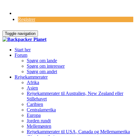
Log Ind
Registrer
Toggle navigation
Start her
Forum
Spørg om lande
Spørg om interesser
Spørg om andet
Rejsekammerater
Afrika
Asien
Rejsekammerater til Australien, New Zealand eller
Stillehavet
Caribien
Centralamerika
Europa
Jorden rundt
Mellemøsten
Rejsekammerater til USA, Canada og Mellemamerika