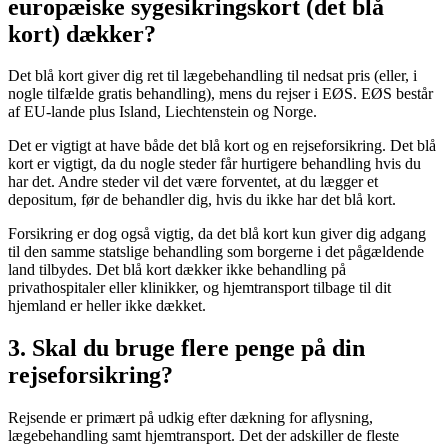
europæiske sygesikringskort (det blå
kort) dækker?
Det blå kort giver dig ret til lægebehandling til nedsat pris (eller, i
nogle tilfælde gratis behandling), mens du rejser i EØS. EØS består
af EU-lande plus Island, Liechtenstein og Norge.
Det er vigtigt at have både det blå kort og en rejseforsikring. Det blå
kort er vigtigt, da du nogle steder får hurtigere behandling hvis du
har det. Andre steder vil det være forventet, at du lægger et
depositum, før de behandler dig, hvis du ikke har det blå kort.
Forsikring er dog også vigtig, da det blå kort kun giver dig adgang
til den samme statslige behandling som borgerne i det pågældende
land tilbydes. Det blå kort dækker ikke behandling på
privathospitaler eller klinikker, og hjemtransport tilbage til dit
hjemland er heller ikke dækket.
3. Skal du bruge flere penge på din
rejseforsikring?
Rejsende er primært på udkig efter dækning for aflysning,
lægebehandling samt hjemtransport. Det der adskiller de fleste