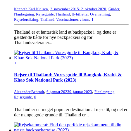
,
,
Kenneth Karl Nielsen
2. november 2015
12. oktober 2020
Guider
,
Planlægning
,
Rejseguide
,
Thailand
,
flybilletter
,
Overnatning
,
,
Rejseforsikring
,
Thailand
,
Vaccinationer
,
visum
1
Thailand er et fantastisk land at backpacke i, og dette er
gældende både for nye backpackers og for
Thailandsveteraner...
+
Rejser til Thailand: Vores guide til Bangkok, Krabi, &
Khao Sok National Park (2023)
,
,
Alexander Behrndt
6. januar 2023
9. januar 2023
Planlægning
,
,
Rejseguide
0
Thailand er en meget populær destination at rejse til, og det er
der mange gode grunde til. Thailand er...