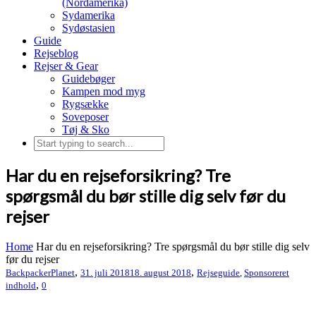
(Nordamerika)
Sydamerika
Sydøstasien
Guide
Rejseblog
Rejser & Gear
Guidebøger
Kampen mod myg
Rygsække
Soveposer
Tøj & Sko
Har du en rejseforsikring? Tre
spørgsmål du bør stille dig selv før du
rejser
Home
Har du en rejseforsikring? Tre spørgsmål du bør stille dig selv
før du rejser
,
,
BackpackerPlanet
31. juli 2018
18. august 2018
Rejseguide
,
Sponsoreret
,
indhold
0