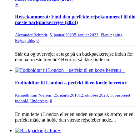
+
Rejsekammerat: Find den perfekte rejsekammerat til din
næste backpackerrejse (2023)
,
,
Alexander Behrndt
5. januar 2023
5. januar 2023
Planlægning
,
,
Rejseguide
0
Står du og overvejer at tage på en backpackerrejse inden for
den nærmeste fremtid? Hvorfor så ikke finde en...
+
Fodboldtur til London – perfekt til en korte herretur
,
,
Kenneth Karl Nielsen
25. marts 2018
12. oktober 2020
Sponsoreret
,
indhold
,
Undervejs
0
En miniferie i London eller en anden europæisk storby er en
perfekt måde at holde den værste rejsefeber nede,...
+