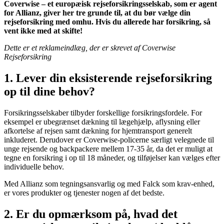
Coverwise – et europæisk rejseforsikringsselskab, som er agent
for Allianz, giver her tre grunde til, at du bør vælge din
rejseforsikring med omhu. Hvis du allerede har forsikring, så
vent ikke med at skifte!
Dette er et reklameindlæg, der er skrevet af Coverwise
Rejseforsikring
1. Lever din eksisterende rejseforsikring
op til dine behov?
Forsikringsselskaber tilbyder forskellige forsikringsfordele. For
eksempel er ubegrænset dækning til lægehjælp, aflysning eller
afkortelse af rejsen samt dækning for hjemtransport generelt
inkluderet. Derudover er Coverwise-policerne særligt velegnede til
unge rejsende og backpackere mellem 17-35 år, da det er muligt at
tegne en forsikring i op til 18 måneder, og tilføjelser kan vælges efter
individuelle behov.
Med Allianz som tegningsansvarlig og med Falck som krav-enhed,
er vores produkter og tjenester nogen af det bedste.
2. Er du opmærksom på, hvad det