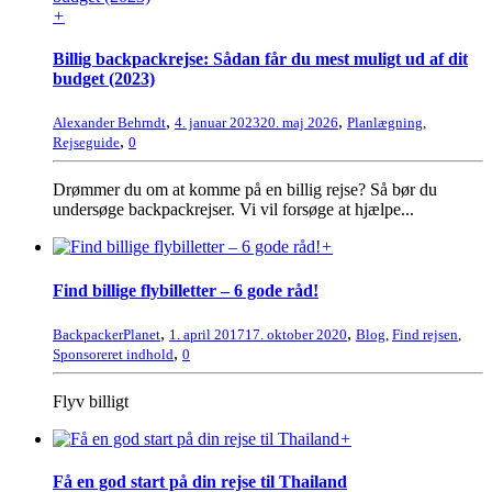
+
Billig backpackrejse: Sådan får du mest muligt ud af dit
budget (2023)
,
,
Alexander Behrndt
4. januar 2023
20. maj 2026
Planlægning
,
,
Rejseguide
0
Drømmer du om at komme på en billig rejse? Så bør du
undersøge backpackrejser. Vi vil forsøge at hjælpe...
+
Find billige flybilletter – 6 gode råd!
,
,
BackpackerPlanet
1. april 2017
17. oktober 2020
Blog
,
Find rejsen
,
,
Sponsoreret indhold
0
Flyv billigt
+
Få en god start på din rejse til Thailand