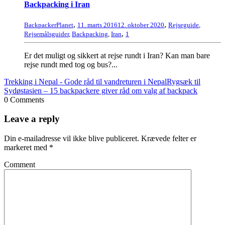
Backpacking i Iran
,
,
BackpackerPlanet
11. marts 2016
12. oktober 2020
Rejseguide
,
,
Rejsemålsguider
,
Backpacking
,
Iran
1
Er det muligt og sikkert at rejse rundt i Iran? Kan man bare
rejse rundt med tog og bus?...
Trekking i Nepal - Gode råd til vandreturen i Nepal
Rygsæk til
Sydøstasien – 15 backpackere giver råd om valg af backpack
0 Comments
Leave a reply
Din e-mailadresse vil ikke blive publiceret.
Krævede felter er
markeret med
*
Comment