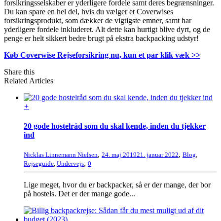
forsikringsselskaber er yderligere fordele samt deres begrænsninger.
Du kan spare en hel del, hvis du vælger et Coverwises
forsikringsprodukt, som dækker de vigtigste emner, samt har
yderligere fordele inkluderet. Alt dette kan hurtigt blive dyrt, og de
penge er helt sikkert bedre brugt på ekstra backpacking udstyr!
Køb Coverwise Rejseforsikring nu, kun et par klik væk >>
Share this
Related Articles
+
20 gode hostelråd som du skal kende, inden du tjekker
ind
,
,
Nicklas Linnemann Nielsen
24. maj 2019
21. januar 2022
Blog
,
,
Rejseguide
,
Undervejs
0
Lige meget, hvor du er backpacker, så er der mange, der bor
på hostels. Det er der mange gode...