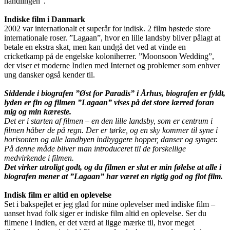
handlingen”.
Indiske film i Danmark
2002 var internationalt et superår for indisk. 2 film høstede store
internationale roser. ”Lagaan”, hvor en lille landsby bliver pålagt at
betale en ekstra skat, men kan undgå det ved at vinde en
cricketkamp på de engelske koloniherrer. ”Moonsoon Wedding”,
der viser et moderne Indien med Internet og problemer som enhver
ung dansker også kender til.
Siddende i biografen ”Øst for Paradis” i Århus, biografen er fyldt,
lyden er fin og filmen ”Lagaan” vises på det store lærred foran
mig og min kæreste.
Det er i starten af filmen – en den lille landsby, som er centrum i
filmen håber de på regn. Der er tørke, og en sky kommer til syne i
horisonten og alle landbyen indbyggere hopper, danser og synger.
På denne måde bliver man introduceret til de forskellige
medvirkende i filmen.
Det virker utroligt godt, og da filmen er slut er min følelse at alle i
biografen mener at ”Lagaan” har været en rigtig god og flot film.
Indisk film er altid en oplevelse
Set i bakspejlet er jeg glad for mine oplevelser med indiske film –
uanset hvad folk siger er indiske film altid en oplevelse. Ser du
filmene i Indien, er det værd at ligge mærke til, hvor meget