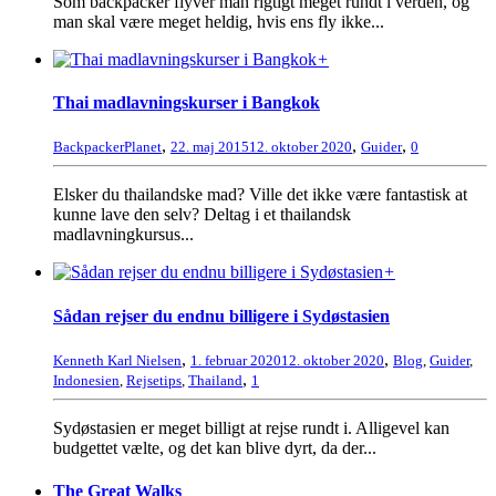
Som backpacker flyver man rigtigt meget rundt i verden, og
man skal være meget heldig, hvis ens fly ikke...
+
Thai madlavningskurser i Bangkok
,
,
,
BackpackerPlanet
22. maj 2015
12. oktober 2020
Guider
0
Elsker du thailandske mad? Ville det ikke være fantastisk at
kunne lave den selv? Deltag i et thailandsk
madlavningkursus...
+
Sådan rejser du endnu billigere i Sydøstasien
,
,
Kenneth Karl Nielsen
1. februar 2020
12. oktober 2020
Blog
,
Guider
,
,
Indonesien
,
Rejsetips
,
Thailand
1
Sydøstasien er meget billigt at rejse rundt i. Alligevel kan
budgettet vælte, og det kan blive dyrt, da der...
The Great Walks