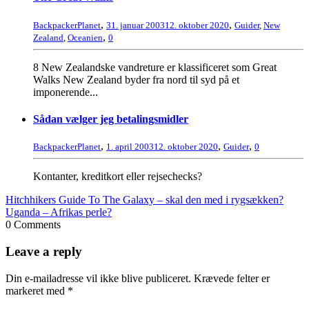
,
,
BackpackerPlanet
31. januar 2003
12. oktober 2020
Guider
,
New
,
Zealand
,
Oceanien
0
8 New Zealandske vandreture er klassificeret som Great
Walks New Zealand byder fra nord til syd på et
imponerende...
Sådan vælger jeg betalingsmidler
,
,
,
BackpackerPlanet
1. april 2003
12. oktober 2020
Guider
0
Kontanter, kreditkort eller rejsechecks?
Hitchhikers Guide To The Galaxy – skal den med i rygsækken?
Uganda – Afrikas perle?
0 Comments
Leave a reply
Din e-mailadresse vil ikke blive publiceret.
Krævede felter er
markeret med
*