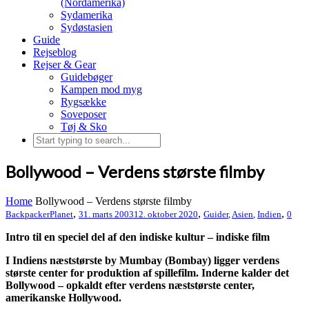
(Nordamerika)
Sydamerika
Sydøstasien
Guide
Rejseblog
Rejser & Gear
Guidebøger
Kampen mod myg
Rygsække
Soveposer
Tøj & Sko
Bollywood – Verdens største filmby
Home
Bollywood – Verdens største filmby
,
,
,
BackpackerPlanet
31. marts 2003
12. oktober 2020
Guider
,
Asien
,
Indien
0
Intro til en speciel del af den indiske kultur – indiske film
I Indiens næststørste by Mumbay (Bombay) ligger verdens
største center for produktion af spillefilm. Inderne kalder det
Bollywood – opkaldt efter verdens næststørste center,
amerikanske Hollywood.