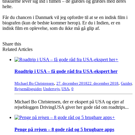
tilskuerne lever sig ind i filmen – de glædes og grædes med deres
helte.
Får du chancen i Danmark vil jeg opfordre til at se en indisk film i
biografen (kun de bedste kommer herop). Er du i Indien, er en
indisk film en oplevelse, som du ikke må gå glip af.
Share this
Related Articles
+
Roadtrip i USA – få gode råd fra USA-ekspert her
,
,
Michael Bo Christensen
27. december 2018
22. december 2018
Guider
,
,
Rejsemålsguider
,
Undervejs
,
USA
0
Michael Bo Christensen, der er ekspert på USA og ejer af
rejsebloggen DrivingUSA giver her gode råd om roadtrips...
+
Penge på rejsen – 8 gode råd og 5 brugbare apps