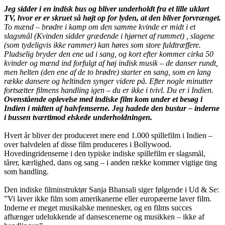
Jeg sidder i en indisk bus og bliver underholdt fra et lille uklart
TV, hvor er er skruet så højt op for lyden, at den bliver forvrænget.
To mænd – brødre i kamp om den samme kvinde er midt i et
slagsmål (Kvinden sidder grædende i hjørnet af rummet) , slagene
(som tydeligvis ikke rammer) kan høres som store fuldtræffere.
Pludselig bryder den ene ud i sang, og kort efter kommer cirka 50
kvinder og mænd ind forfulgt af høj indisk musik – de danser rundt,
men helten (den ene af de to brødre) starter en sang, som en lang
række dansere og heltinden synger videre på. Efter nogle minutter
fortsætter filmens handling igen – du er ikke i tvivl. Du er i Indien.
Ovenstående oplevelse med indiske film kom under et besøg i
Indien i midten af halvfemserne. Jeg hadede den bustur – inderne
i bussen tværtimod elskede underholdningen.
Hvert år bliver der produceret mere end 1.000 spillefilm i Indien –
over halvdelen af disse film produceres i Bollywood.
Hovedingridenserne i den typiske indiske spillefilm er slagsmål,
tårer, kærlighed, dans og sang – i anden række kommer vigtige ting
som handling.
Den indiske filminstruktør Sanja Bhansali siger følgende i Ud & Se:
”Vi laver ikke film som amerikanerne eller europæerne laver film.
Inderne er meget musikalske mennesker, og en films succes
afhænger udelukkende af dansescenerne og musikken – ikke af