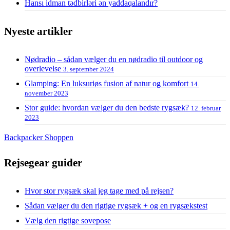
Hansı idman tədbirləri ən yaddaqalandır?
Nyeste artikler
Nødradio – sådan vælger du en nødradio til outdoor og
overlevelse
3. september 2024
Glamping: En luksuriøs fusion af natur og komfort
14.
november 2023
Stor guide: hvordan vælger du den bedste rygsæk?
12. februar
2023
Backpacker Shoppen
Rejsegear guider
Hvor stor rygsæk skal jeg tage med på rejsen?
Sådan vælger du den rigtige rygsæk + og en rygsækstest
Vælg den rigtige sovepose