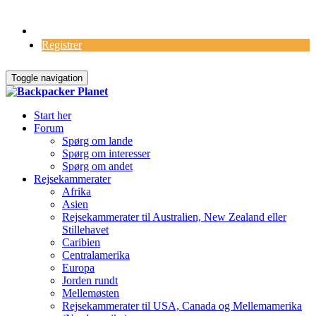
Log Ind
Registrer
Toggle navigation
Start her
Forum
Spørg om lande
Spørg om interesser
Spørg om andet
Rejsekammerater
Afrika
Asien
Rejsekammerater til Australien, New Zealand eller
Stillehavet
Caribien
Centralamerika
Europa
Jorden rundt
Mellemøsten
Rejsekammerater til USA, Canada og Mellemamerika